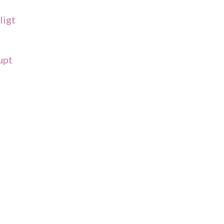
ligt
upt