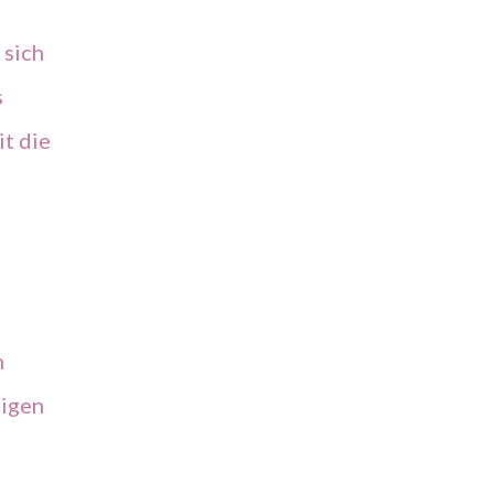
 sich
s
it die
n
tigen