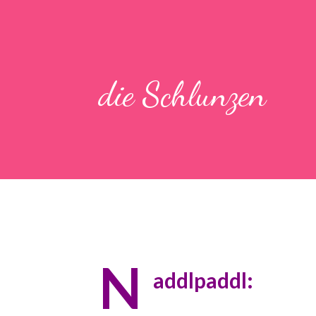
die Schlunzen
N
addlpaddl: