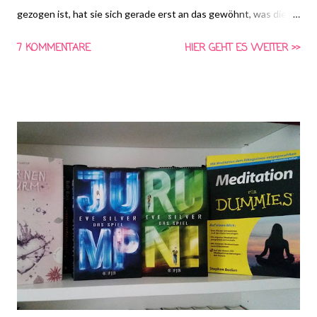
gezogen ist, hat sie sich gerade erst an das gewöhnt, was die
Pubertät mit ihr anstellt. Aber ein blauer Ausfluss, wo keiner
7 KOMMENTARE
HIER GEHT ES WEITER >>
sein sollte, und Hitzewallungen, die so heiß werden können,
dass ihre Bettdecke Brandflecken bekommt, sind ein ganz
anderes Kaliber als Pickel und Mitesser. Als sich dann auch noch
ein unerklärlicher Ausschlag über ihren ganzen Körper
ausbreitet, landet sie in der Quarantänestation der Stadtklinik.
Schon bald stellt E. J. fest, dass sie eine Gezeichnete ist,
Trägerin des Drachenmals, das ihr einerseits ungeahnte
Fähigkeiten und Kräfte verleiht, aber gleichzeitig einen ihr
unbekannten Feind aus den Tiefen einer längst vergessenen
Epoche auf den Plan ruft. Das dunkle Etwas, das ihr nach dem
Leben trachtet, kommt rasend schnell näher und scheint
unbesiegbar zu sein...