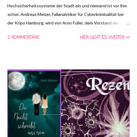
Hochsicherheitssysteme der Stadt ein und niemand ist vor ihm
sicher. Andreas Melzer, Fallanalytiker für Cyberkriminalität bei
der Kripo Hamburg, wird von Aron Fuller, dem Vorstand der
bedeutendsten Sicherheitsfirma Hamburgs, engagiert, den
2 KOMMENTARE
HIER GEHT ES WEITER >>
Joker zur Strecke zu bringen. Die Suche nach dem Joker wird für
die beiden zur Reise in die eigene dunkle Vergangenheit, bei der
tief verschüttete Erinnerungen ans Tageslicht kommen. In
welcher Verbindung stehen die beiden zum Joker? Ein Abgrund
tut sich auf, der letztlich ganz Hamburg zu verschlingen droht.
(Quelle:amazon.de)