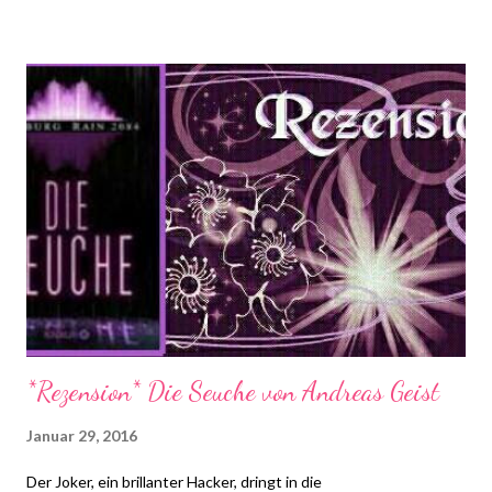
der erste ist) die Gedanken der anderen dort lesen kann. Dies
kann unter Umständen sehr witzig sein ;D Wer von euch also
total auf Wanderbücher und Bücher im allgemeinen steht ( in
der Gruppe wird nicht nur über die Wanderbücher geredet ;)),
der ist hier gerne willkommen und kann sich umsehen! Unsere
Bücherecke
*Rezension* Die Seuche von Andreas Geist
Januar 29, 2016
Der Joker, ein brillanter Hacker, dringt in die