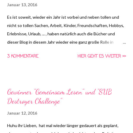
Januar 13, 2016
Es ist soweit, wieder ein Jahr ist vorbei und neben tollen und
nicht so tollen Sachen, Arbeit, Kinder, Freundschaften, Hobbys,
Erlebnisse, Urlaub, ... , haben natürlich auch die Bücher und
dieser Blog in diesem Jahr wieder eine ganz große Rolle in
meinem Leben gespielt :) Deswegen gibt es für euch hier
3 KOMMENTARE
HIER GEHT ES WEITER >>
meinen buchigen Jahresrückblick der schlunzigen Art :) 100
Bücher wollte ich dieses Jahr lesen - soviel hatte ich noch nie in
einem Jahr gelesen!! Und da es letztes Jahr so gut funktioniert
hat, dachte ich das sollte machbar sein. Allerdings hatte ich in
Gewinner "Gemeinsam Lesen" und "SUB
2015 soooooooooooooooo viel anderes im Kopf... Andere
Destroyer Challenge"
Hobbys, Arbeit, dies und das uns jenes, da kam ich einfach nicht
dazu und hatte auch ein wenig das Interesse verloren.
Januar 12, 2016
Trotzdem hab ich 50 geschafft. Weit unter dem, was ich
schaffen wollte, aber immernoch absolut akzeptabel finde ich.
Huhu ihr Lieben, hat mal wieder länger gedauert als geplant,