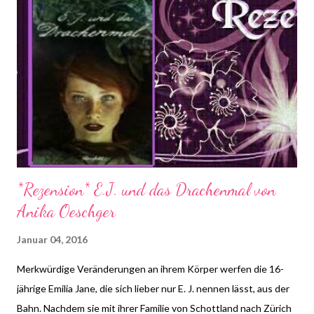
Teilnehmen darf jeder wann immer er Lust und Zeit dazu hat.
Die Fragen dürfen auch nach Dienstag noch beantwortet
werden. Bitte benutzt bei einer Teilnahme das Gemeinsam-
Lesen Logo!
*Rezension* E.J. und das Drachenmal von
Anika Oeschger
Januar 04, 2016
Merkwürdige Veränderungen an ihrem Körper werfen die 16-
jährige Emilia Jane, die sich lieber nur E. J. nennen lässt, aus der
Bahn. Nachdem sie mit ihrer Familie von Schottland nach Zürich