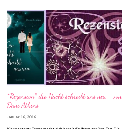
Sternbild Krebs heimsucht, bei der unzählige Menschen
sterben, war Rho die einzige, die die Gefahr in den Sternen hat
kommen sehen. Völlig überraschend wird sie zur neuen
Wächterin von Krebs ernannt, zur obersten Sterndeuterin ihrer
Heimat. Aber Rho entdeckt ein Omen in den Sternen, das nichts
Gutes verheißt: Die Katastrophe von Krebs war kein Unfall.
Andere werden folgen. Und vielleicht wird ganz Zodiac
untergehen. Doch wer glaubt einem unerfahrenen Teenager,
der ein Monster in den Sternen sieht?
*Rezension* die Nacht schreibt uns neu - von
Dani Atkins
Januar 16, 2016
Klappentext: Emma macht sich bereit für ihren großen Tag. Die