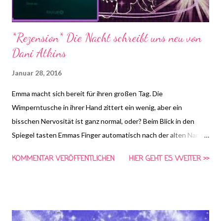
*Rezension* Die Nacht schreibt uns neu von
Dani Atkins
Januar 28, 2016
Emma macht sich bereit für ihren großen Tag. Die
Wimperntusche in ihrer Hand zittert ein wenig, aber ein
bisschen Nervosität ist ganz normal, oder? Beim Blick in den
Spiegel tasten Emmas Finger automatisch nach der alten Narbe
dicht unter ihrem Haaransatz. Das sichtbare Andenken an die
KOMMENTAR VERÖFFENTLICHEN
HIER GEHT ES WEITER >>
Nacht, die ihr Leben verändert hat. Und nicht nur ihres. Emma
erinnert sich: an den furchtbaren Unfall auf dem Heimweg von
ihrem Junggesellinnenabschied, an den Tod ihrer besten
Freundin Amy, an ihren Retter Jack, an Richards liebevolle
Reaktion, als sie ihn gebeten hat, die Hochzeit zu verschieben.