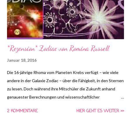
Lesen Logo!
*Rezension* Zodiac von Romina Russell
Januar 18, 2016
Die 16-jährige Rhoma vom Planeten Krebs verfügt – wie viele
andere in der Galaxie Zodiac – über die Fähigkeit, in den Sternen
zu lesen. Doch während ihre Mitschüler die Zukunft anhand
genauester Berechnungen und wissenschaftlicher
Erkenntnisse vorhersagen, schaut Rho nur zu den Sternen auf
2 KOMMENTARE
HIER GEHT ES WEITER >>
und wartet auf ein Zeichen. Deswegen gilt sie bei den Lehrern
als unverbesserliche Träumerin und ist kurz davor durch ihre
Prüfung zu fallen. Doch als eine schreckliche Katastrophe das