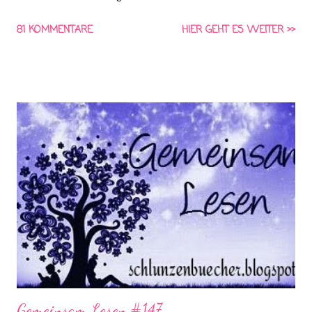
Einzelheiten dieser Geschichte? (Frage von Lara) *HIER* könnt
81 KOMMENTARE
HIER GEHT ES WEITER >>
ihr euch schon die Frage für nächste Woche anschauen und
Vorschläge für die vierte Frage machen! Gemeinsam Lesen ist
eine Aktion von Schlunzen-Bücher, die von Asaviel's Bücher-
Allerlei ins Leben gerufen wurde. Die Aktion findet wöchentlich
immer Dienstags bei Steffi & Nadja von Schlunzen-Bücher statt.
Teilnehmen darf jeder wann immer er Lust und Zeit dazu hat.
Die Fragen dürfen auch nach Dienstag noch beantwortet
werden. Bitte benutzt bei einer Teilnahme das Gemeinsam-
Lesen Logo!
Gemeinsam Lesen #147