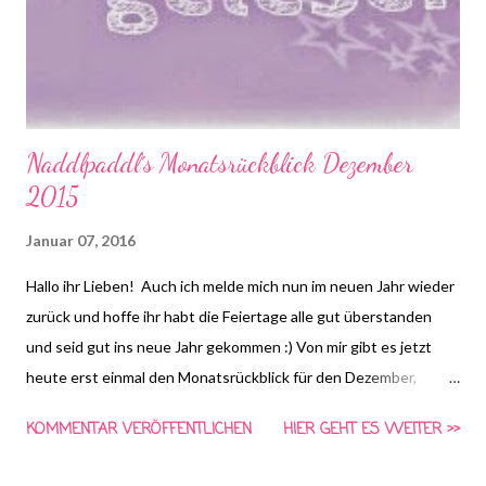
Naddlpaddl´s Monatsrückblick Dezember
2015
Januar 07, 2016
Hallo ihr Lieben! Auch ich melde mich nun im neuen Jahr wieder
zurück und hoffe ihr habt die Feiertage alle gut überstanden
und seid gut ins neue Jahr gekommen :) Von mir gibt es jetzt
heute erst einmal den Monatsrückblick für den Dezember,
meinen Jahresrückblick gibt es dann später im Monat, das ist ja
KOMMENTAR VERÖFFENTLICHEN
HIER GEHT ES WEITER >>
immer ein bisschen mehr Arbeit ;D Aber ich denke wir starten
einfach mal frisch im neuen Jahr und ich zeige euch, was ich im