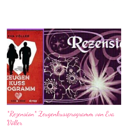
geht um... WITCH HUNTER!! Alle weiteren Infos zu diesem
Buch findet ihr hier: dtv - Witch Hunter Dort findet ihr auch die
Leseprobe zum Download! LEST SIE!!! ich hab sie eben gelesen
und bin mega begeistert! Was haltet ihr von diesem Buch? Ist
es euch schon vorher aufgefallen? Bis bald, Eure Summi
*Rezension* Zeugenkussprogramm von Eva
Völler