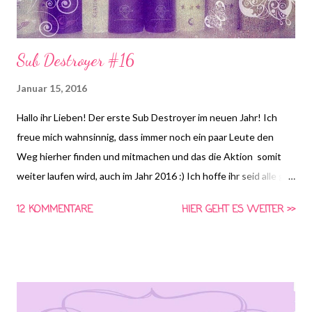
Sub Destroyer #16
Januar 15, 2016
Hallo ihr Lieben! Der erste Sub Destroyer im neuen Jahr! Ich
freue mich wahnsinnig, dass immer noch ein paar Leute den
Weg hierher finden und mitmachen und das die Aktion somit
weiter laufen wird, auch im Jahr 2016 :) Ich hoffe ihr seid alle gut
ins neue Jahr gekommen und euer Sub ist über Weihnachten
12 KOMMENTARE
HIER GEHT ES WEITER >>
nicht allzusehr gewachsen :D Für alle die das erste Mal den Weg
zu dieser Aktion finden: *klick* Dort findet ihr noch mal eine
ausführliche Erklräung, aber jetzt legen wir los! Lesen musste
ich "Zodiac" von Romina Russell