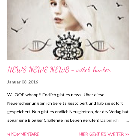
Die Fragen dürfen auch nach Dienstag noch beantwortet
werden. Bitte benutzt bei einer Teilnahme das Gemeinsam-
Lesen Logo!
NEWS NEWS NEWS - witch hunter
Januar 08, 2016
WHOOP whoop!! Endlich gibt es news! Über diese
Neuerscheinung bin ich bereits gestolpert und hab sie sofort
gespeichert. Nun gibt es endlich Neuigkeiten, der dtv Verlag hat
sogar eine Blogger Challenge ins Leben gerufen! Da bin ich
natürlich sofort dabei :-) aber worum geht es überhaupt? Es
4 KOMMENTARE
HIER GEHT ES WEITER >>