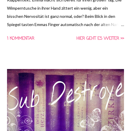
Wimperntusche in ihrer Hand zittert ein wenig, aber ein
bisschen Nervosität ist ganz normal, oder? Beim Blick in den
Spiegel tasten Emmas Finger automatisch nach der alten Narbe
dicht unter ihrem Haaransatz. Das sichtbare Andenken an die
1 KOMMENTAR
HIER GEHT ES WEITER >>
Nacht, die ihr Leben verändert hat. Und nicht nur ihres. Emma
erinnert sich: an den furchtbaren Unfall auf dem Heimweg von
ihrem Junggesellinnenabschied, an den Tod ihrer besten
Freundin Amy, an ihren Retter Jack, an Richards liebevolle
Reaktion, als sie ihn gebeten hat, die Hochzeit zu verschieben.
Und an alles, was danach kam. Schließlich klopft es an der Tür.
Jemand ist gekommen, um Emma nach unten zu führen. Wer?
Lassen Sie sich überraschen!