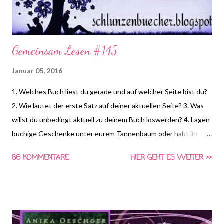
Gemeinsam Lesen #145
Januar 05, 2016
1. Welches Buch liest du gerade und auf welcher Seite bist du?
2. Wie lautet der erste Satz auf deiner aktuellen Seite? 3. Was
willst du unbedingt aktuell zu deinem Buch loswerden? 4. Lagen
buchige Geschenke unter eurem Tannenbaum oder habt ihr
euch vielleicht sogar selbst beschenkt? *HIER* könnt ihr euch
86 KOMMENTARE
HIER GEHT ES WEITER >>
schon die Frage für nächste Woche anschauen und Vorschläge
für die vierte Frage machen! Gemeinsam Lesen ist eine Aktion
von Schlunzen-Bücher, die von Asaviel's Bücher-Allerlei ins
Leben gerufen wurde. Die Aktion findet wöchentlich immer
Dienstags bei Steffi & Nadja von Schlunzen-Bücher statt.