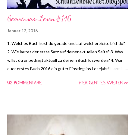
Gemeinsam Lesen #146
Januar 12, 2016
1. Welches Buch liest du gerade und auf welcher Seite bist du?
2. Wie lautet der erste Satz auf deiner aktuellen Seite? 3. Was
willst du unbedingt aktuell zu deinem Buch loswerden? 4. War
euer erstes Buch 2016 ein guter Einstieg ins Lesejahr? Habt ihr
euch ein Ziel für dieses Jahr gesetzt? *HIER* könnt ihr euch
92 KOMMENTARE
HIER GEHT ES WEITER >>
schon die Frage für nächste Woche anschauen und Vorschläge
für die vierte Frage machen! Gemeinsam Lesen ist eine Aktion
von Schlunzen-Bücher, die von Asaviel's Bücher-Allerlei ins
Leben gerufen wurde. Die Aktion findet wöchentlich immer
Dienstags bei Steffi & Nadja von Schlunzen-Bücher statt.
Teilnehmen darf jeder wann immer er Lust und Zeit dazu hat.