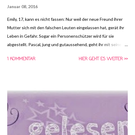
Januar 08, 2016
Emily, 17, kann es nicht fassen: Nur weil der neue Freund ihrer
Mutter sich mit den falschen Leuten eingelassen hat, gerät ihr
Leben in Gefahr. Sogar ein Personenschützer wird für sie
abgestellt. Pascal, jung und gutaussehend, geht ihr mit seinem
Machogehabe allerdings ziemlich auf die Nerven. Schließlich
1 KOMMENTAR
HIER GEHT ES WEITER >>
muss Emily sogar ins Zeugenschutzprogramm. Von der
Großstadt geht's aufs Land, aber Idylle sieht anders aus! Auf
einmal ist jeder verdächtig, und Emily weiß nicht, wem sie
vertrauen kann. Nur auf Pascal ist Verlass, er bleibt ihr
wichtigster Kontaktmann. Dumm nur, dass Emily und er sich
ständig zoffen. Doch wie sagt schon ein altes Sprichwort: Was
sich neckt ... (Quelle: amazon.de)