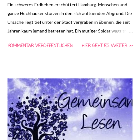
Ein schweres Erdbeben erschüttert Hamburg. Menschen und
ganze Hochhäuser stürzen in den sich auftuenden Abgrund. Die
Ursache liegt tief unter der Stadt vergraben in Ebenen, die seit
Jahren kaum jemand betreten hat. Ein mutiger Soldat wagt trotz
aller Gefahren dennoch den lebensbedrohlichen Abstieg in die
KOMMENTAR VERÖFFENTLICHEN
HIER GEHT ES WEITER >>
Tiefen Hamburgs um die Ursache des Bebens herauszufinden.
Hunderte Meter unter der Erdoberfläche trifft er auf den
fliehenden Aussiedler Rasmus. Das Fundament der Stadt droht
komplett zu zerfallen. Um zu überleben, müssen die beiden
ungleichen Männer widerwillig zusammenarbeiten- denn nur so
können sie das vernichtende Schicksal von Hamburg abwenden.
(Quelle: amazon.de)