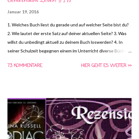
Januar 19, 2016
1. Welches Buch liest du gerade und auf welcher Seite bist du?
2. Wie lautet der erste Satz auf deiner aktuellen Seite? 3. Was
willst du unbedingt aktuell zu deinem Buch loswerden? 4. In
seiner Schulzeit begegnen einem im Unterricht diverse Bücher.
Kanst du dich noch an einige davon erinnern? Sind sie in guter
73 KOMMENTARE
HIER GEHT ES WEITER >>
oder schlechter Erinngerung geblieben? *HIER* könnt ihr euch
schon die Frage für nächste Woche anschauen und Vorschläge
für die vierte Frage machen! Gemeinsam Lesen ist eine Aktion
von Schlunzen-Bücher, die von Asaviel's Bücher-Allerlei ins
Leben gerufen wurde. Die Aktion findet wöchentlich immer
Dienstags bei Steffi & Nadja von Schlunzen-Bücher statt.
Teilnehmen darf jeder wann immer er Lust und Zeit dazu hat.
Die Fragen dürfen auch nach Dienstag noch beantwortet
werden. Bitte benutzt bei einer Teilnahme das Gemeinsam-