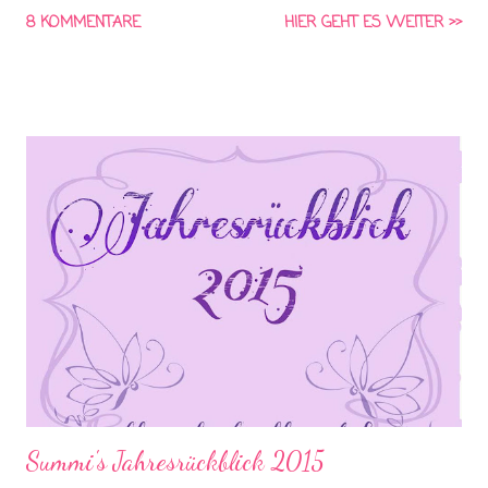
Menschen kennen und lieben gelernt und hoffentlich lange
8 KOMMENTARE
HIER GEHT ES WEITER >>
Freundschaften geschlossen. Auch ich wollte unbedingt die
100 Bücher knacken. Irgendwie ist das so eine magische Zahl
und ich würde sie einfach mal gerne erreichen, aber leider hat
das auch dieses Jahr nicht geklappt. Trotzdem habe ich es auf
immerhin 70 Bücher gebracht, was ich doch schon super finde :)
Aber genug geplappert, hier die 70 gelesenen Bücher:
Summi's Jahresrückblick 2015