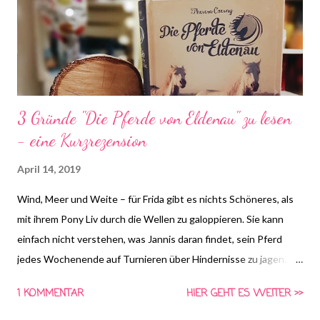
3 Gründe "Die Pferde von Eldenau" zu lesen
- eine Kurzrezension
April 14, 2019
Wind, Meer und Weite – für Frida gibt es nichts Schöneres, als
mit ihrem Pony Liv durch die Wellen zu galoppieren. Sie kann
einfach nicht verstehen, was Jannis daran findet, sein Pferd
jedes Wochenende auf Turnieren über Hindernisse zu jagen.
Jannis belächelt Frida dafür, dass sie so gar keinen Ehrgeiz hat
1 KOMMENTAR
HIER GEHT ES WEITER >>
beim Reiten – er und seine Stute Dari sind ein Topteam auf dem
Springplatz. Doch dann beginnt Dari, sich zu verändern, und