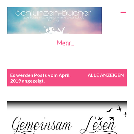
Direkt zum Hauptbereich
Mehr…
P
Es werden Posts vom April,
ALLE ANZEIGEN
o
2019 angezeigt.
s
t
s