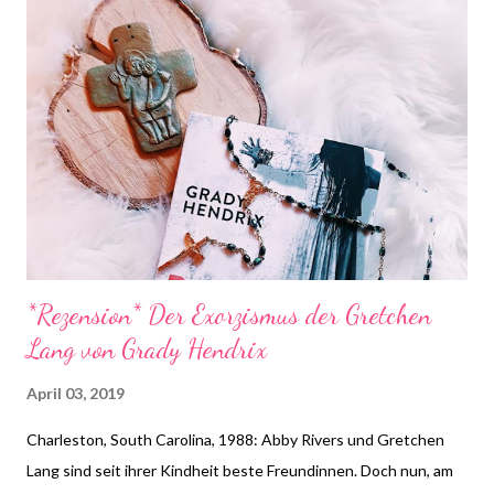
Steffi & Nadja von Schlunzen-Bücher stattfindet. Teilnehmen
darf jeder wann immer er Lust und Zeit dazu hat. Die Fragen
dürfen auch nach Dienstag noch beantwortet werden. Bitte
benutzt bei einer Teilnahme das Gemeinsam-Lesen Logo! die
farbliche Anpassung auf euren Blog ist erlaubt, das Logo darf
aber in seinen Bestandteilen nicht verändert werden.
*Rezension* Der Exorzismus der Gretchen
Lang von Grady Hendrix
April 03, 2019
Charleston, South Carolina, 1988: Abby Rivers und Gretchen
Lang sind seit ihrer Kindheit beste Freundinnen. Doch nun, am