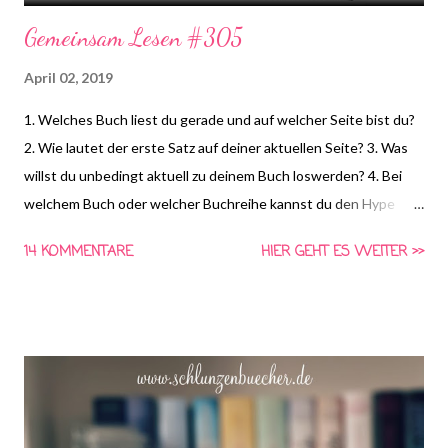
Gemeinsam Lesen #305
April 02, 2019
1. Welches Buch liest du gerade und auf welcher Seite bist du?
2. Wie lautet der erste Satz auf deiner aktuellen Seite? 3. Was
willst du unbedingt aktuell zu deinem Buch loswerden? 4. Bei
welchem Buch oder welcher Buchreihe kannst du den Hype
nicht nachvollziehen und warum? ( KiraNear ) *HIER* könnt ihr
14 KOMMENTARE
HIER GEHT ES WEITER >>
euch schon die Frage für nächste Woche anschauen und
Vorschläge für die vierte Frage machen! Gemeinsam Lesen ist
eine Aktion von Schlunzen-Bücher, die wöchentlich immer
Dienstags bei Steffi & Nadja von Schlunzen-Bücher stattfindet.
Teilnehmen darf jeder wann immer er Lust und Zeit dazu hat.
Die Fragen dürfen auch nach Dienstag noch beantwortet
werden. Bitte benutzt bei einer Teilnahme das Gemeinsam-