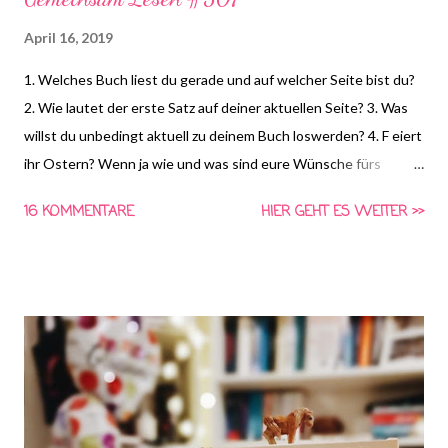
April 16, 2019
1. Welches Buch liest du gerade und auf welcher Seite bist du?
2. Wie lautet der erste Satz auf deiner aktuellen Seite? 3. Was
willst du unbedingt aktuell zu deinem Buch loswerden? 4. F eiert
ihr Ostern? Wenn ja wie und was sind eure Wünsche fürs
Osterkörbchen? *HIER* könnt ihr euch schon die Frage für
16 KOMMENTARE
HIER GEHT ES WEITER >>
nächste Woche anschauen und Vorschläge für die vierte Frage
machen! Gemeinsam Lesen ist eine Aktion von Schlunzen-
Bücher, die wöchentlich immer Dienstags bei Steffi & Nadja von
Schlunzen-Bücher stattfindet. Teilnehmen darf jeder wann
immer er Lust und Zeit dazu hat. Die Fragen dürfen auch nach
Dienstag noch beantwortet werden. Bitte benutzt bei einer
Teilnahme das Gemeinsam-Lesen Logo! die farbliche
Anpassung auf euren Blog ist erlaubt, das Logo darf aber in
seinen Bestandteilen nicht verändert werden.