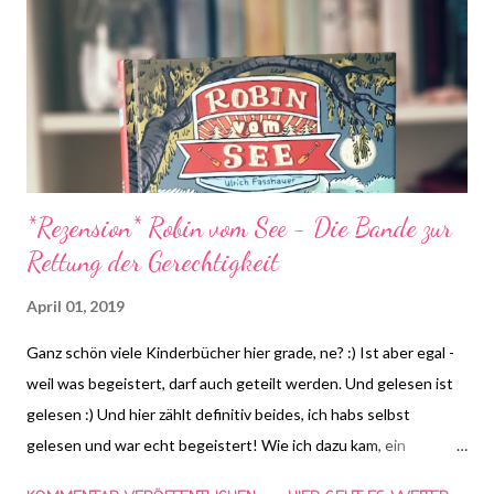
Lesen Logo! die farbliche Anpassung auf euren Blog ist erlaubt,
das Logo darf aber in seinen Bestandteilen nicht verändert
werden.
*Rezension* Robin vom See - Die Bande zur
Rettung der Gerechtigkeit
April 01, 2019
Ganz schön viele Kinderbücher hier grade, ne? :) Ist aber egal -
weil was begeistert, darf auch geteilt werden. Und gelesen ist
gelesen :) Und hier zählt definitiv beides, ich habs selbst
gelesen und war echt begeistert! Wie ich dazu kam, ein
Kinderbuch zu lesen? Das will ich euch heute erzählen.