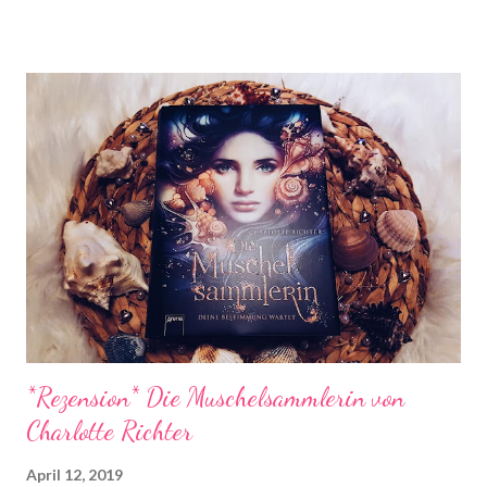
Jannis stellt fest, dass ausgerechnet Frida einen echten Draht
zu seiner Stute hat. Gemeinsam versuchen sie, Dari zu helfen.
Bis zu einem Turnier, nach dem nichts mehr ist, wie es war …
Grund 1: Frida. ICH LIEBE FRIDA! Ich habe selten so viel Spaß
gehabt mit einer Protagonistin, die so viel jünger ist als ich.
Denn auch wenn Frida jünger ist weiß sie irgendwie trotzdem
wie das Leben läuft und vergisst dabei einfach nie ihre gute
Laune. Sie ist so ein tolles, warmherziges Mädchen. Sie hat diese
Geschichte definitiv zu einem Unikat gemacht u...
*Rezension* Die Muschelsammlerin von
Charlotte Richter
April 12, 2019