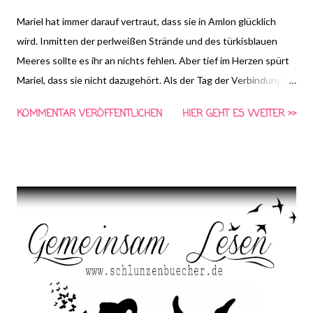
Mariel hat immer darauf vertraut, dass sie in Amlon glücklich
wird. Inmitten der perlweißen Strände und des türkisblauen
Meeres sollte es ihr an nichts fehlen. Aber tief im Herzen spürt
Mariel, dass sie nicht dazugehört. Als der Tag der Verbindung
bevorsteht, an dem jeder Jugendliche seinem perfekten Partner
KOMMENTAR VERÖFFENTLICHEN
HIER GEHT ES WEITER >>
begegnet, wird Mariels größte Angst wahr: Sie ist eine
Sonderbare, eine von denen, für die es keine Liebesgeschichte
gibt. Zusammen mit Sander, Tora und Tammo muss Mariel Amlon
verlassen. Nur in Nurnen, dem Reich der Träume, können sie
ihren Seelenpartner noch finden. Doch auf der Reise flammen in
Mariel plötzlich Gefühle für einen anderen auf. Und diese
Gefühle bedeuten in Nurnen den sicheren Tod …