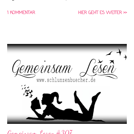
Wirtschaft? Adrian, Melina, Vincent und Lara freuen sich darauf,
1 KOMMENTAR
HIER GEHT ES WEITER >>
ihre Rollen einzunehmen, jeder von ihnen mit einer ganz eigenen
Sicht auf Staat X. Doch schon bald beginnt es, hinter den
Kulissen zu brodeln: Wer hat die wahre Macht über die
Geschäfte und Unternehmen? Wer wagt es, die Grenzen zu
überschreiten? Als einige Schüler merken, wie leicht die
Kontrollinstanzen zu hintergehen sind, nimmt eine bedrohliche
Kettenreaktion ihren Lauf ...
Gemeinsam Lesen #307