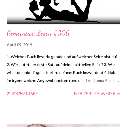
Gemeinsam Lesen #306
April 09, 2019
1. Welches Buch liest du gerade und auf welcher Seite bist du?
2. Wie lautet der erste Satz auf deiner aktuellen Seite? 3. Was
willst du unbedingt aktuell zu deinem Buch loswerden? 4. Habt
ihr irgendwelche Angewohnheiten rund um das Thema Bücher,
die sich erst entwickelt haben, als ihr mit dem Bloggen
21 KOMMENTARE
HIER GEHT ES WEITER >>
angefangen habt?Wenn ja, welche? *HIER* könnt ihr euch
schon die Frage für nächste Woche anschauen und Vorschläge
für die vierte Frage machen! Gemeinsam Lesen ist eine Aktion
von Schlunzen-Bücher, die wöchentlich immer Dienstags bei