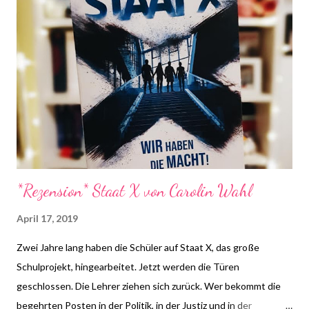
Die Fragen dürfen auch nach Dienstag noch beantwortet
werden. Bitte benutzt bei einer Teilnahme das Gemeinsam-
Lesen Logo! die farbliche Anpassung auf euren Blog ist erlaubt,
das Logo darf aber in seinen Bestandteilen nicht verändert
werden.
*Rezension* Staat X von Carolin Wahl
April 17, 2019
Zwei Jahre lang haben die Schüler auf Staat X, das große
Schulprojekt, hingearbeitet. Jetzt werden die Türen
geschlossen. Die Lehrer ziehen sich zurück. Wer bekommt die
begehrten Posten in der Politik, in der Justiz und in der