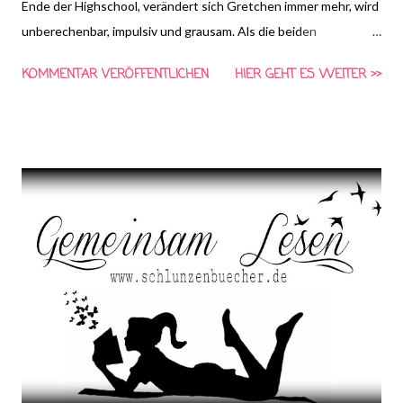
Ende der Highschool, verändert sich Gretchen immer mehr, wird
unberechenbar, impulsiv und grausam. Als die beiden
Freundinnen mit zwei anderen Mädchen eines Abends LSD
KOMMENTAR VERÖFFENTLICHEN
HIER GEHT ES WEITER >>
nehmen, scheint die Droge keine Wirkung zu zeigen. Doch dann
will Gretchen nackt schwimmen gehen und kehrt nicht zurück.
Erst am nächsten Morgen findet Abby die völlig verwirrte
Gretchen in einer unheimlichen, verfallenen Hütte im Wald. Was
zuerst wie die Folgen des LSD-Rauschs aussieht, wird immer
unheimlicher. Gretchen verändert sich, vernachlässigt ihr
Äußeres, hat Halluzinationen, wird paranoid und zieht eines
Tages sogar eine ganze Heerschar von Vögeln an, die sich
gegen die Fensterscheiben ihres Hauses stürzen. Zu allem
Überfluss dringen nachts Sex-Geräusche aus Gretchens
Zimmer, woraufhin die christlichen Eltern ihre Jungfräulichkeit
überprüfen lassen – ohne Ergebnis. Gretchens...