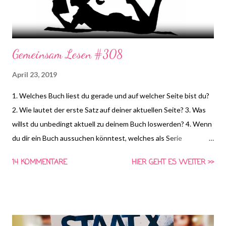
Gemeinsam Lesen #308
April 23, 2019
1. Welches Buch liest du gerade und auf welcher Seite bist du?
2. Wie lautet der erste Satz auf deiner aktuellen Seite? 3. Was
willst du unbedingt aktuell zu deinem Buch loswerden? 4. Wenn
du dir ein Buch aussuchen könntest, welches als Serie
erscheint, welches würdest du verfilmen? *HIER* könnt ihr
14 KOMMENTARE
HIER GEHT ES WEITER >>
euch schon die Frage für nächste Woche anschauen und
Vorschläge für die vierte Frage machen! Gemeinsam Lesen ist
eine Aktion von Schlunzen-Bücher, die wöchentlich immer
Dienstags bei Steffi & Nadja von Schlunzen-Bücher stattfindet.
Teilnehmen darf jeder wann immer er Lust und Zeit dazu hat.