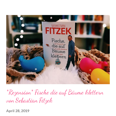
Dienstags bei Steffi & Nadja von Schlunzen-Bücher stattfindet.
Teilnehmen darf jeder wann immer er Lust und Zeit dazu hat.
Die Fragen dürfen auch nach Dienstag noch beantwortet
werden. Bitte benutzt bei einer Teilnahme das Gemeinsam-
Lesen Logo! die farbliche Anpassung auf euren Blog ist erlaubt,
das Logo darf aber in seinen Bestandteilen nicht verändert
werden.
*Rezension* Fische die auf Bäume klettern
von Sebastian Fitzek
April 28, 2019