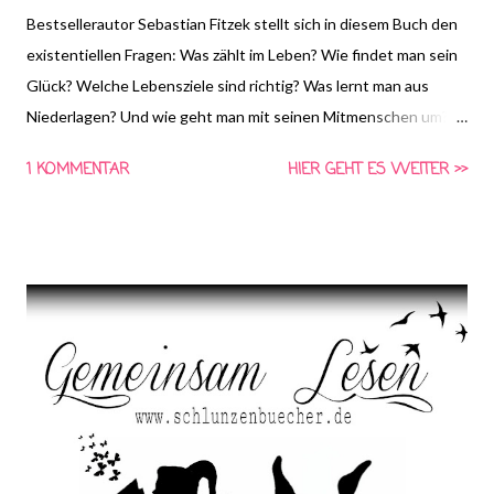
Bestsellerautor Sebastian Fitzek stellt sich in diesem Buch den
existentiellen Fragen: Was zählt im Leben? Wie findet man sein
Glück? Welche Lebensziele sind richtig? Was lernt man aus
Niederlagen? Und wie geht man mit seinen Mitmenschen um? In
spannenden persönlichen Episoden erzählt er, was im Leben
1 KOMMENTAR
HIER GEHT ES WEITER >>
wichtig ist und wie ein glücklicher Lebensweg gelingen kann.
Inspiriert wurde Sebastian Fitzek zu diesem Buch durch seine
Rolle als Vater – und die Frage, was er seinen Kindern für das
Leben mitgeben würde, wenn ihm nicht mehr viel Zeit bliebe.
Und so ist „Fische, die auf Bäume klettern" das sehr
persönliches Vermächtnis eines Vaters an seine noch jungen
Kinder – und ein Buch für alle, die Halt suchen und sich der
Werte, die ihnen wichtig sind, vergewissern möchten.