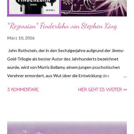
*Rezension* Finderlohn von Stephen King
März 10, 2016
John Rothstein, der in den Sechzigerjahre aufgrund der Jimmy-
Gold-Trilogie als bester Autor des Jahrhunderts bezeichnet
wurde, wird von Morris Bellamy, einem jungen psychotischen
Verehrer ermordert, aus Wut über die Entwicklung des
Protagonisten Jimmy Gold. Er stiehlt das im Haus befindliche
3 KOMMENTARE
HIER GEHT ES WEITER >>
Bargeld und, was am wichtigstens ist: weit über hundert
Notizbücher mit unveröffentlichten Werken. Alles versteckt er
in einem vergrabenen Koffer und landet für die Vergewaltigung
einer Frau nach einer durchzechten Nacht im Gefängnis. Peter
Saubers stößt Jahre später auf den vergrabenen Schatz. Mit