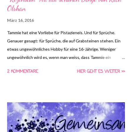
Olshan
März 16, 2016
Tammie hat eine Vorliebe für Pistazieneis. Und für Sprüche.
Genauer gesagt: für Sprüche, die auf Grabsteinen stehen. Ein
etwas ungewöhnliches Hobby für eine 16-Jährige. Weniger
ungewöhnlich wird es, wenn man weiss, dass Tammie ein
Aneurysma im Kopf hat. Das hat es sich dort inmitten ihrer
2 KOMMENTARE
HIER GEHT ES WEITER >>
Synapsen bequem gemacht und kann jeden Moment
explodieren. Oder eben nicht. Das ist die entscheidende Frage
und um die kreist ziemlich viel in Tammies Leben. Erst als Tammie
eines Tages auf dem Friedhof einen Jungen kennenlernt, der an
Grabsteinen rüttelt, ändert sich von Grund auf alles für sie.