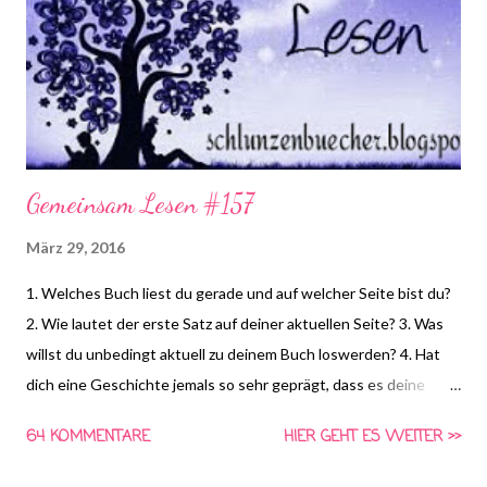
Gemeinsam Lesen #157
März 29, 2016
1. Welches Buch liest du gerade und auf welcher Seite bist du?
2. Wie lautet der erste Satz auf deiner aktuellen Seite? 3. Was
willst du unbedingt aktuell zu deinem Buch loswerden? 4. Hat
dich eine Geschichte jemals so sehr geprägt, dass es deine
Sicht auf Bücher und deinen Lesegeschmack irgendwie
64 KOMMENTARE
HIER GEHT ES WEITER >>
verändert hat? (von Lucy Fox) *HIER* könnt ihr euch schon die
Frage für nächste Woche anschauen und Vorschläge für die