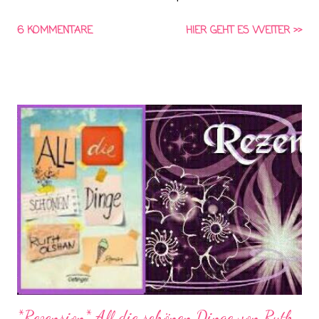
gestürzt, weil sie zu viel getrunken hat, wie die Polizei
6 KOMMENTARE
HIER GEHT ES WEITER >>
vermutet? War es ein tragischer Unfall? Die Nachricht ihres
Todes verbreitet sich wie ein Lauffeuer, auch über Facebook
und Twitter. Gleich werden Vermutungen angestellt, über sie,
ihr Leben und ihren Tod. Auch ihr ehemaliger Professor Jeremy
Cooke ist erschüttert. Er macht sich daran, herauszufinden, was
in der Nacht tatsächlich geschah, und sammelt alles über Alice.
Er schreibt sogar ein Buch über den Fall. Nur warum ist er so
engagiert? Was hat er zu verbergen? Was haben ihr Exfreund
Luke und ihr Freund Ben mit der Sache zu tun? Und wer war
Alice?
*Rezension* All die schönen Dinge von Ruth