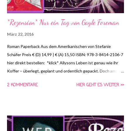
*Rezension* Nur ein Tag von Gayle Foreman
März 22, 2016
Roman Paperback Aus dem Amerikanischen von Stefanie
Schäfer Preis € (D) 14,99 | € (A) 15,50 ISBN: 978-3-8414-2106-7
hier direkt bestellen: *klick* Allysons Leben ist genau wie ihr
Koffer – überlegt, geplant und ordentlich gepackt. Doch am
letzten Tag ihrer dreiwöchigen Europatour lernt sie Willem
2 KOMMENTARE
HIER GEHT ES WEITER >>
kennen. Als freier, ungebundener Schauspieler ist er all das, was
die 18jährige Allyson nicht ist, und als er sie einlädt, mit ihm nach
Paris zu kommen, trifft sie spontan eine für sie untypische
Entscheidung. Sie ändert ihren Plan und geht mit ihm. Allyson
erlebt einen Tag voller Abenteuer und Romantik, Freiheit und
Nähe – bis Willem am nächsten Morgen nicht mehr da ist.