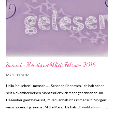
dem Geld unterstützt er seine Eltern, die, nachdem sein Vater
durch den Mercedes-Mörder seine Arbeit verlor, in Geldnot
sind. Doch was macht er mit den Notizbüchern? Und was
passiert, wenn Morris plötzlich nach 35 Jahren aus dem
Gefängnis entlassen wird und seinen Koffer leer vorfindet?
Summi's Monatsrückblick Februar 2016
März 08, 2016
Hallo ihr Lieben! mensch...... Schande über mich. Ich hab schon
seit November keinen Monatsrückblick mehr geschrieben. Im
Dezember ganz bewusst, im Januar hab ichs immer auf "Morgen"
verschoben. Tja, nun ist Mitte März... Da hab ich wohl etwas zu