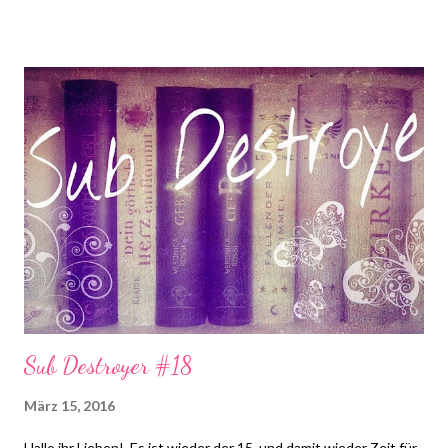
Bücher, die von Asaviel's Bücher-Allerlei ins Leben gerufen
wurde. Die Aktion findet wöchentlich immer Dienstags bei
Steffi & Nadja von Schlunzen-Bücher statt. Teilnehmen darf
jeder wann immer er Lust und Zeit dazu hat. Die Fragen dürfen
auch nach Dienstag noch beantwortet werden. Bitte benutzt
bei einer Teilnahme das Gemeinsam-Lesen Logo!
Sub Destroyer #18
März 15, 2016
Hallo ihr Lieben! Es ist wieder der 15. und damit wieder Zeit für