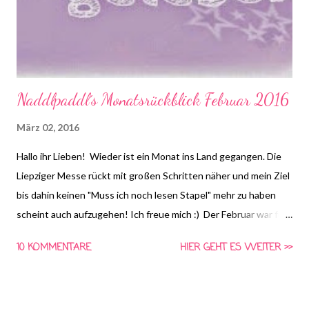
Lesen Logo! 1. Welches Buch liest du gerade und auf welcher
Seite bist du? ...
Naddlpaddl´s Monatsrückblick Februar 2016
März 02, 2016
Hallo ihr Lieben! Wieder ist ein Monat ins Land gegangen. Die
Liepziger Messe rückt mit großen Schritten näher und mein Ziel
bis dahin keinen "Muss ich noch lesen Stapel" mehr zu haben
scheint auch aufzugehen! Ich freue mich :) Der Februar war für
mich ein erfolgreicher Monat, irgendwie lief es einfach :D Mein
10 KOMMENTARE
HIER GEHT ES WEITER >>
Post über meine Reihen ist online gegangen, endlich hab ich mal
einen Überblick was ich überhaupt alles angefangen habe :D
Falls jemand von euch Interesse hat, den Post gibt es hier: