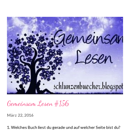
vierte Frage machen! Gemeinsam Lesen ist eine Aktion von
Schlunzen-Bücher, die von Asaviel's Bücher-Allerlei ins Leben
gerufen wurde. Die Aktion findet wöchentlich immer Dienstags
bei Steffi & Nadja von Schlunzen-Bücher statt. Teilnehmen darf
jeder wann immer er Lust und Zeit dazu hat. Die Fragen dürfen
auch nach Dienstag noch beantwortet werden. Bitte benutzt
bei einer Teilnahme das Gemeinsam-Lesen Logo!
Gemeinsam Lesen #156
März 22, 2016
1. Welches Buch liest du gerade und auf welcher Seite bist du?