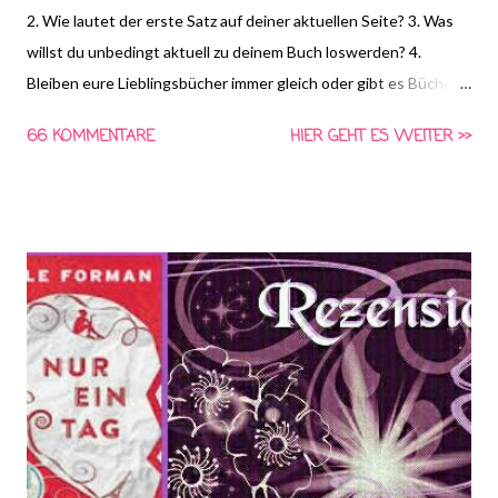
2. Wie lautet der erste Satz auf deiner aktuellen Seite? 3. Was
willst du unbedingt aktuell zu deinem Buch loswerden? 4.
Bleiben eure Lieblingsbücher immer gleich oder gibt es Bücher,
die ihr mal geliebt habt und jetzt nicht mehr, oder Bücher, die ihr
66 KOMMENTARE
HIER GEHT ES WEITER >>
mal nicht mochtet und jetzt liebt? Und welche Bücehr sind das?
(Frage von Corly) *HIER* könnt ihr euch schon die Frage für
nächste Woche anschauen und Vorschläge für die vierte Frage
machen! Gemeinsam Lesen ist eine Aktion von Schlunzen-
Bücher, die von Asaviel's Bücher-Allerlei ins Leben gerufen
wurde. Die Aktion findet wöchentlich immer Dienstags bei
Steffi & Nadja von Schlunzen-Bücher statt. Teilnehmen darf
jeder wann immer er Lust und Zeit dazu hat. Die Fragen dürfen
auch nach Dienstag noch beantwortet werden. Bitte benutzt
bei einer Teilnahme das Gemeinsam-Lesen Logo!