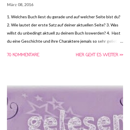
März 08, 2016
1. Welches Buch liest du gerade und auf welcher Seite bist du?
2. Wie lautet der erste Satz auf deiner aktuellen Seite? 3. Was
willst du unbedingt aktuell zu deinem Buch loswerden? 4. Hast
du eine Geschichte und ihre Charaktere jemals so sehr geliebt,
dass du richtig niedergeschlagen warst, als du das Buch fertig
70 KOMMENTARE
HIER GEHT ES WEITER >>
gelesen hattest? (Frage von Lucy Fox ) *HIER* könnt ihr euch
schon die Frage für nächste Woche anschauen und Vorschläge
für die vierte Frage machen! Gemeinsam Lesen ist eine Aktion
von Schlunzen-Bücher, die von Asaviel's Bücher-Allerlei ins
Leben gerufen wurde. Die Aktion findet wöchentlich immer
Dienstags bei Steffi & Nadja von Schlunzen-Bücher statt.
Teilnehmen darf jeder wann immer er Lust und Zeit dazu hat.
Die Fragen dürfen auch nach Dienstag noch beantwortet
werden. Bitte benutzt bei einer Teilnahme das Gemeinsam-