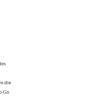
les
um die
No Go