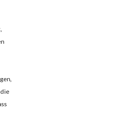
,
en
igen,
 die
ass