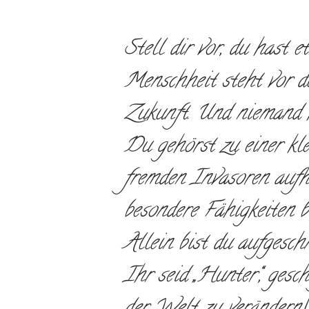
Stell dir vor, du hast 
Menschheit steht vor 
Zukunft. Und niemand h
Du gehörst zu einer kl
fremden Invasoren aufh
besondere Fähigkeiten be
Allein bist du aufgesch
Ihr seid „Hunter“, gesc