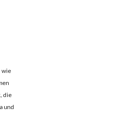
, wie
mmen
, die
ma und