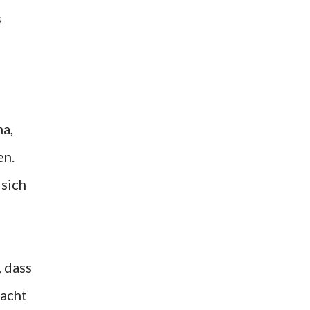
s
ma,
en.
 sich
, dass
macht