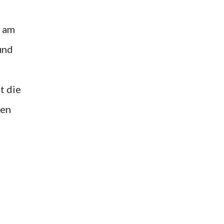
r am
und
t die
den