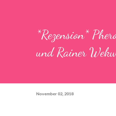
*Rezension* Pher
und Rainer Wekw
November 02, 2018