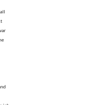
all
kt
war
ne
and