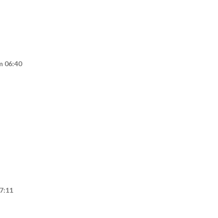
m 06:40
7:11