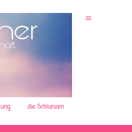
rung
die Schlunzen