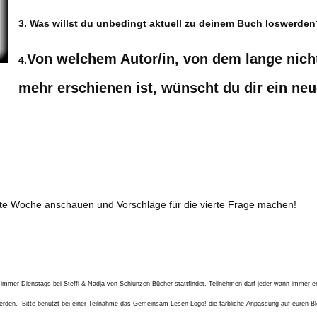
3. Was willst du unbedingt aktuell zu deinem Buch loswerden
Von welchem Autor/in, von dem lange nich
4.
mehr erschienen ist, wünscht du dir ein ne
ste Woche anschauen und Vorschläge für die vierte Frage machen!
immer Dienstags bei Steffi & Nadja von Schlunzen-Bücher stattfindet. Teilnehmen darf jeder wann immer e
erden. Bitte benutzt bei einer Teilnahme das Gemeinsam-Lesen Logo! die farbliche Anpassung auf euren Bl