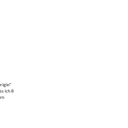
rigin"
s ich 8
ern