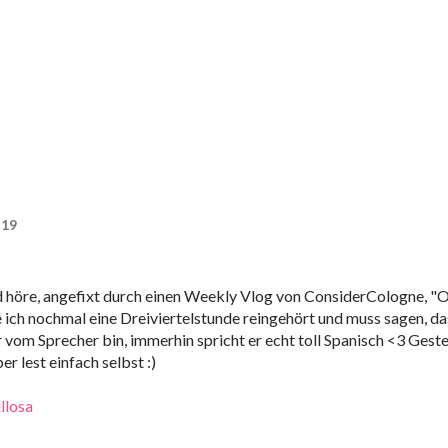
:19
nd höre, angefixt durch einen Weekly Vlog von ConsiderCologne, "O
h nochmal eine Dreiviertelstunde reingehört und muss sagen, das
 vom Sprecher bin, immerhin spricht er echt toll Spanisch <3 Gest
r lest einfach selbst :)
llosa