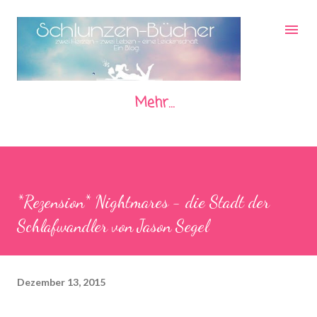
Direkt zum Hauptbereich
Mehr…
*Rezension* Nightmares - die Stadt der
Schlafwandler von Jason Segel
Dezember 13, 2015