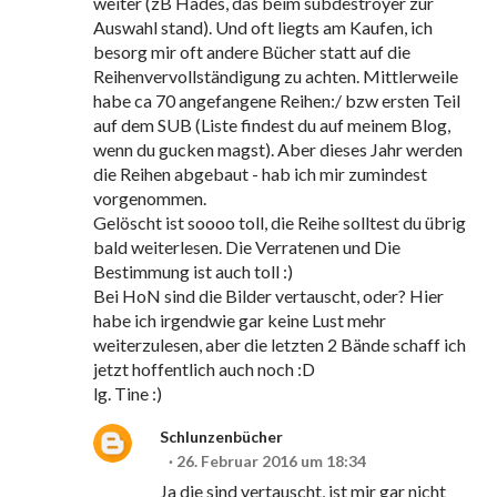
weiter (zB Hades, das beim subdestroyer zur
Auswahl stand). Und oft liegts am Kaufen, ich
besorg mir oft andere Bücher statt auf die
Reihenvervollständigung zu achten. Mittlerweile
habe ca 70 angefangene Reihen:/ bzw ersten Teil
auf dem SUB (Liste findest du auf meinem Blog,
wenn du gucken magst). Aber dieses Jahr werden
die Reihen abgebaut - hab ich mir zumindest
vorgenommen.
Gelöscht ist soooo toll, die Reihe solltest du übrig
bald weiterlesen. Die Verratenen und Die
Bestimmung ist auch toll :)
Bei HoN sind die Bilder vertauscht, oder? Hier
habe ich irgendwie gar keine Lust mehr
weiterzulesen, aber die letzten 2 Bände schaff ich
jetzt hoffentlich auch noch :D
lg. Tine :)
Schlunzenbücher
26. Februar 2016 um 18:34
Ja die sind vertauscht, ist mir gar nicht