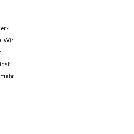
n. Wir
n
ipst
t mehr