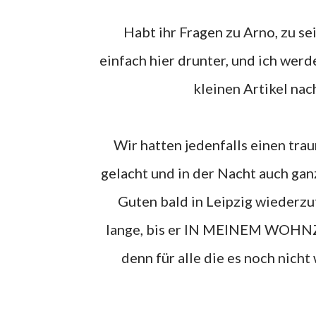
Habt ihr Fragen zu Arno, zu seinem neuen Buch, oder zu sonstigem? Stellt sie doch
einfach hier drunter, und ich werd
kleinen Artikel na
Wir hatten jedenfalls einen traumhaft schönen Abend, ganz viel Spaß, wahnsinnig viel
gelacht und in der Nacht auch gan
Guten bald in Leipzig wiederzut
lange, bis er IN MEINEM WOHNZI
denn für alle die es noch nic