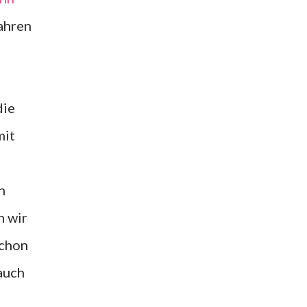
wahren
mit
n wir
schon
auch