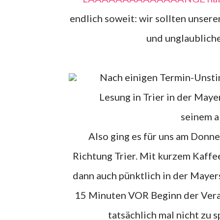
endlich soweit: wir sollten unser
und unglaublic
Nach einigen Termin-Unstimmigkeiten haben wir uns dann letztlich doch für die
Lesung in Trier in der Maye
seinem a
Also ging es für uns am Donnerstag nachmittag gegen 17 Uhr auf die Autobahn in
Richtung Trier. Mit kurzem Kaff
dann auch pünktlich in der Mayer
15 Minuten VOR Beginn der Verans
tatsächlich mal nicht zu s