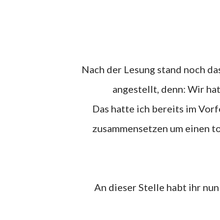
Nach der Lesung stand noch das allgemeine signieren an. Wir haben uns ganz zuletzt
angestellt, denn: Wir ha
Das hatte ich bereits im Vorfeld mit ihm ausgemacht. Eigentlich wollten wir uns
zusammensetzen um einen toll
An dieser Stelle habt ihr n