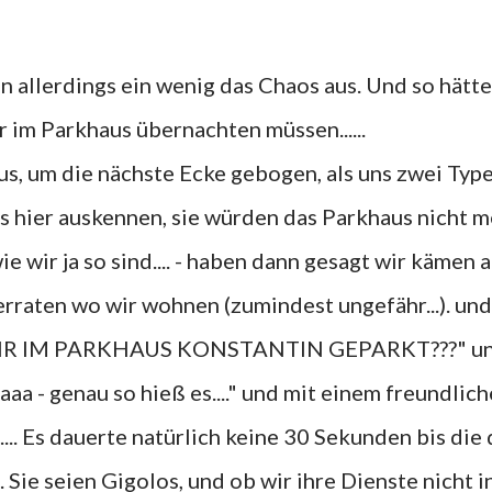
er im Parkhaus übernachten müssen......
s, um die nächste Ecke gebogen, als uns zwei Type
s hier auskennen, sie würden das Parkhaus nicht 
e wir ja so sind.... - haben dann gesagt wir kämen 
erraten wo wir wohnen (zumindest ungefähr...). un
T IHR IM PARKHAUS KONSTANTIN GEPARKT???" un
aaa - genau so hieß es...." und mit einem freundlic
.... Es dauerte natürlich keine 30 Sekunden bis die
 Sie seien Gigolos, und ob wir ihre Dienste nicht i