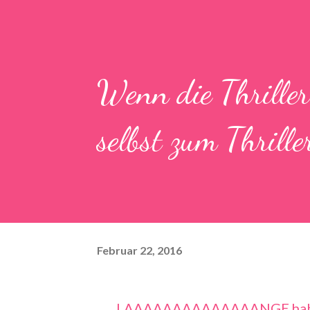
Wenn die Thrille
selbst zum Thrille
Februar 22, 2016
LAAAAAAAAAAAAAANGE haben wir drauf hingefiebert, am Donnerstag wars dann