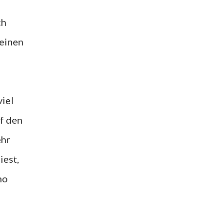
 einen
f den
ehr
est,
no