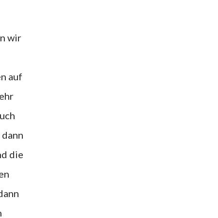
n auf
mehr
auch
d dann
d die
hen
 dann
n