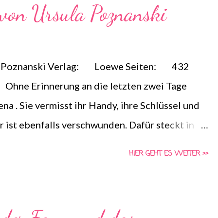
 von Ursula Poznanski
Jahren noch gefährlich aus dem Takt. Und so sehr
ald, dass diese Liebe keine Gesetze kennt …
 Poznanski Verlag: Loewe Seiten: 432
hne Erinnerung an die letzten zwei Tage
ena . Sie vermisst ihr Handy, ihre Schlüssel und
 ist ebenfalls verschwunden. Dafür steckt in
 mysteriösen Botschaften und Anweisungen. Das
HIER GEHT ES WEITER >>
 das Wasser am dunkelsten ist. Halte dich fern
inn soll das ergeben? Und was, zum Teufel, ist
d und Dienstagmorgen?