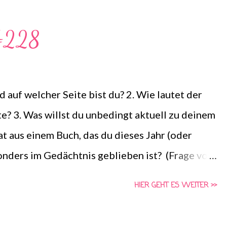
tes und habe mir dazu passend Bücher aus
aufgefordert diesen Tag mitzumachen, ich liebe
 #228
durchstöbern und so vielleicht noch ein paar
ie ich vorher nicht kannte! Wenn ihr also
uren Link da! Ansonsten freue ich mich über
 auf welcher Seite bist du? 2. Wie lautet der
euch über meine Favorites zu quatschen! Viel
te? 3. Was willst du unbedingt aktuell zu deinem
at aus einem Buch, das du dieses Jahr (oder
sonders im Gedächtnis geblieben ist? (Frage von
n die Frage für nächste Woche anschauen und
HIER GEHT ES WEITER >>
achen! Gemeinsam Lesen ist eine Aktion von
 immer Dienstags bei Steffi & Nadja von