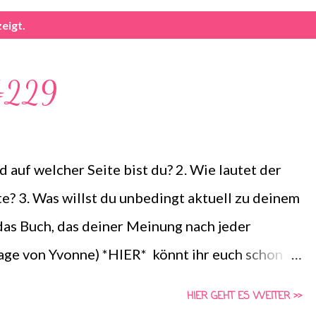
eigt.
 #229
 auf welcher Seite bist du? 2. Wie lautet der
te? 3. Was willst du unbedingt aktuell zu deinem
as Buch, das deiner Meinung nach jeder
Frage von Yvonne) *HIER* könnt ihr euch schon
auen und Vorschläge für die vierte Frage
HIER GEHT ES WEITER >>
 Aktion von Schlunzen-Bücher, die wöchentlich