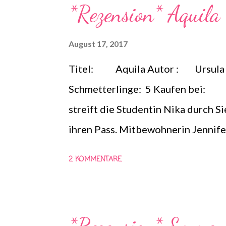
*Rezension* Aquila
bringt ihr Herz auch nach all den 
sie sich dagegen wehrt, spürt sie b
August 17, 2017
Titel: Aquila Autor : Ursula
Schmetterlinge: 5 Kaufen bei: O
streift die Studentin Nika durch Si
ihren Pass. Mitbewohnerin Jennifer
Nikas Hosentasche ein Zettel mit
2 KOMMENTARE
Blut ist nicht deines. Du weißt, wo
von Adler und Einhorn ... Welchen S
geschehen zwischen Samstagaben