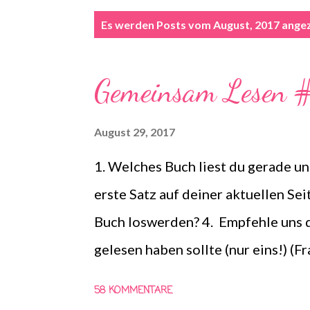
P
Es werden Posts vom August, 2017 angez
o
s
Gemeinsam Lesen
t
s
August 29, 2017
1. Welches Buch liest du gerade und
erste Satz auf deiner aktuellen Sei
Buch loswerden? 4. Empfehle uns d
gelesen haben sollte (nur eins!) (
die Frage für nächste Woche ansch
58 KOMMENTARE
machen! Gemeinsam Lesen ist eine