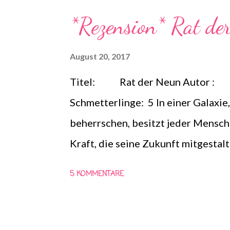
Schlunzen-Bücher stattfindet. Tei
*Rezension* Rat de
dazu hat. Die Fragen dürfen auch 
benutzt bei einer Teilnahme das 
August 20, 2017
auf euren Blog ist erlaubt, das Log
Titel: Rat der Neun Autor : 
verändert werden.
Schmetterlinge: 5 In einer Galaxie
beherrschen, besitzt jeder Mensch
Kraft, die seine Zukunft mitgestalt
… Cyra ist die Schwester des brut
5 KOMMENTARE
Schmerz, aber auch Macht – was ihr
Doch Cyra ist mehr als bloß eine Wa
klüger, als er denkt. Akos stammt 