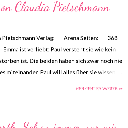
von Claudia Pietschmann
 und sein Bruder von Ryzek gefangen genommen
e alles dafür tun, seinen Bruder zu retten und mit
e stehen ih...
 Pietschmann Verlag: Arena Seiten: 368
ma ist verliebt: Paul versteht sie wie kein
rstorben ist. Die beiden haben sich zwar noch nie
les miteinander. Paul will alles über sie wissen
r ganzes Leben für ihn mit. Immer wieder fallen
HIER GEHT ES WEITER >>
 über das Internet per Knopfdruck schickt. Aber
ul ihr tut und ihr Leben schöner machen,
geschmack. Denn für Paul scheint Emma das
orth-Schon immer nur wir