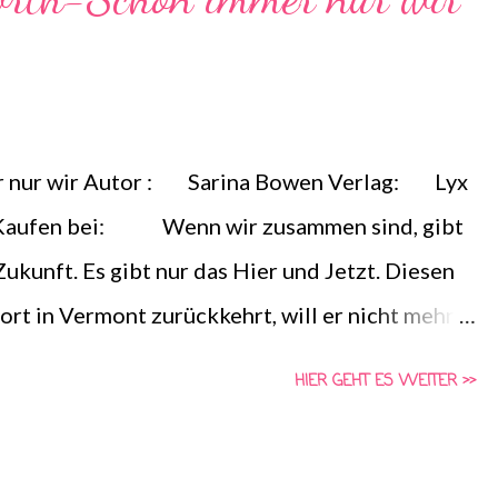
hrem Wunsch, sich endlich zu treffen, weicht er
 es ihn überhaupt?
 nur wir Autor : Sarina Bowen Verlag: Lyx
 Kaufen bei: Wenn wir zusammen sind, gibt
ukunft. Es gibt nur das Hier und Jetzt. Diesen
rt in Vermont zurückkehrt, will er nicht mehr
eschehen ist, als er alles verloren hat: seinen
HIER GEHT ES WEITER >>
ukunft – und Sophie. Seine große Liebe, deren
hen Nach zerstört hat. Sophie ist geschockt von
 für den Tod ihres Bruders verantwortlich ist,