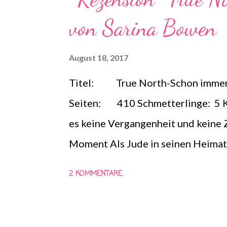
einzige Fenster zur Welt zu sein. I
von Sarina Bowen
aus. Was ist los mit Paul – und gibt
August 18, 2017
Titel: True North-Schon immer
Seiten: 410 Schmetterlinge: 5
es keine Vergangenheit und keine Z
Moment Als Jude in seinen Heimato
daran denken, was vor drei Jahren g
2 KOMMENTARE
guten Ruf, seine Chance auf eine Z
Leben er in einer einzigen tragisc
Judes Rückkehr, denn der Mann, der