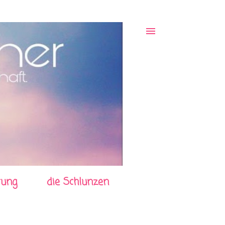
rung
die Schlunzen