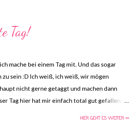
a von Schlunzen-Bücher stattfindet. Teilnehmen
Zeit dazu hat. Die Fragen dürfen auch nach
te Tag!
 Bitte benutzt bei einer Teilnahme das
he Anpassung auf euren Blog ist erlaubt, das
eilen nicht verändert werden.
ig, ich mache bei einem Tag mit. Und das sogar
 zu sein :D Ich weiß, ich weiß, wir mögen
rhaupt nicht gerne getaggt und machen dann
er Tag hier hat mir einfach total gut gefallen,
n! Gesehen hab ich das Ganze bei Bookaholic .
HIER GEHT ES WEITER >>
 Komma. Ich präsentiere euch also gleich 12