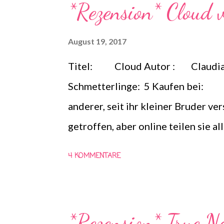
*Rezension* Cloud 
loyal zu seiner Familie. Als Akos
werden, trifft er auf Cyra. Er würd
August 19, 2017
ihm zu fliehen, doch mächtige Feind
Titel: Cloud Autor : Claudia
Schmetterlinge: 5 Kaufen bei: Em
anderer, seit ihr kleiner Bruder ve
getroffen, aber online teilen sie al
und Emma schneidet bereitwillig ih
4 KOMMENTARE
ihm Überraschungen ein, die er ihr
die netten kleinen Gefallen, die Pa
bekommen bald einen bitteren Bei
*Rezension* True N