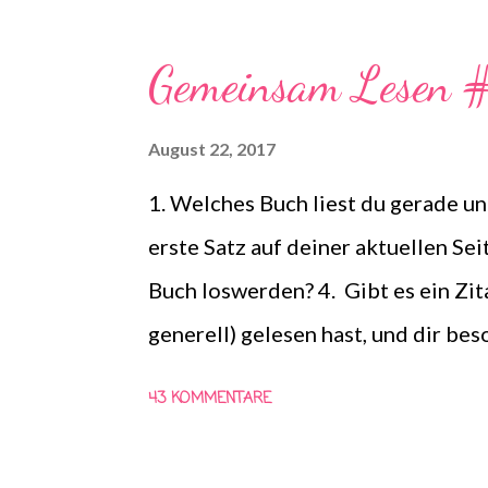
Fragen zum Thema All Time Favori
meinem Regal gesucht! Fühlt euch 
Gemeinsam Lesen
es die Antworten zu diesem Tag zu 
neue Bücher entdecken zu können, d
August 22, 2017
mitgemacht habt, lasst mir gerne e
1. Welches Buch liest du gerade und
jeden Kommentar und darüber mit 
erste Satz auf deiner aktuellen Sei
Spaß! 1. Welches...
Buch loswerden? 4. Gibt es ein Zit
generell) gelesen hast, und dir be
Diana) *HIER* könnt ihr euch scho
43 KOMMENTARE
Vorschläge für die vierte Frage m
Schlunzen-Bücher, die wöchentlich