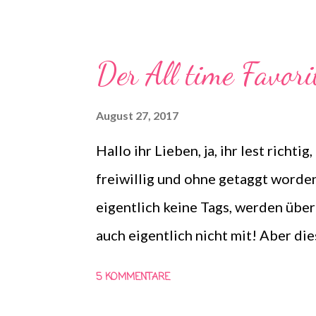
immer Dienstags bei Steffi & Nadj
darf jeder wann immer er Lust und 
Der All time Favori
Dienstag noch beantwortet werden.
Gemeinsam-Lesen Logo! die farblic
August 27, 2017
Logo darf aber in seinen Bestandt
Hallo ihr Lieben, ja, ihr lest richt
freiwillig und ohne getaggt worden
eigentlich keine Tags, werden übe
auch eigentlich nicht mit! Aber dies
deswegen wollte ich ihn mit mache
5 KOMMENTARE
auf ihrem Youtube Channel Punkt &