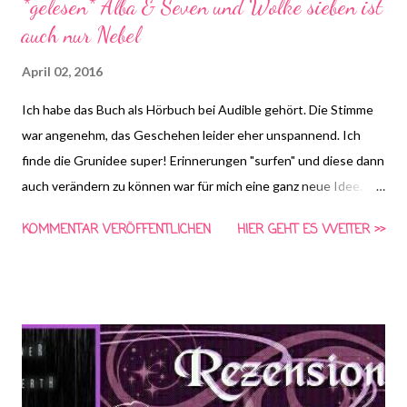
*gelesen* Alba & Seven und Wolke sieben ist
auch nur Nebel
April 02, 2016
Ich habe das Buch als Hörbuch bei Audible gehört. Die Stimme
war angenehm, das Geschehen leider eher unspannend. Ich
finde die Grunidee super! Erinnerungen "surfen" und diese dann
auch verändern zu können war für mich eine ganz neue Idee.
Leider wurde das hier eher weniger gut umgesetzt. Die meisten
KOMMENTAR VERÖFFENTLICHEN
HIER GEHT ES WEITER >>
Passagen waren doch eher langweilig und ich habe mich selbst
dabei erwischt wie ich beim Hören immer unaufmerksamer
wurde und anderen Dingen in meiner Umgebung mehr
Aufmerksamkeit geschenkt habe als dem Buch. Irgendwie bin
ich weder mit Alba noch mit Seven wirklich warm geworden und
ich fand die beiden recht flach und ohne Tiefgang, Schade!
Dabei hat das Buch so ein wundervolles Cover und ich habe