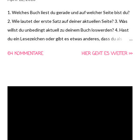
1. Welches Buch liest du gerade und auf welcher Seite bist du?
2. Wie lautet der erste Satz auf deiner aktuellen Seite? 3. Was
willst du unbedingt aktuell zu deinem Buch loswerden? 4. Hast
du ein Lesezeichen oder gibt es etwas anderes, dass du als
Lesezeichen missbrauchst? (von Kira Near) *HIER* könnt ihr
64 KOMMENTARE
HIER GEHT ES WEITER >>
euch schon die Frage für nächste Woche anschauen und
Vorschläge für die vierte Frage machen! Gemeinsam Lesen ist
eine Aktion von Schlunzen-Bücher, die von Asaviel's Bücher-
Allerlei ins Leben gerufen wurde. Die Aktion findet wöchentlich
immer Dienstags bei Steffi & Nadja von Schlunzen-Bücher statt.
Teilnehmen darf jeder wann immer er Lust und Zeit dazu hat.
Die Fragen dürfen auch nach Dienstag noch beantwortet
werden. Bitte benutzt bei einer Teilnahme das Gemeinsam-
Lesen Logo!