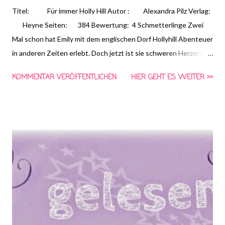
Titel: Für immer Holly Hill Autor : Alexandra Pilz Verlag:
Heyne Seiten: 384 Bewertung: 4 Schmetterlinge Zwei
Mal schon hat Emily mit dem englischen Dorf Hollyhill Abenteuer
in anderen Zeiten erlebt. Doch jetzt ist sie schweren Herzens
nach Hause zurückgekehrt, wild entschlossen, ihre große Liebe
KOMMENTAR VERÖFFENTLICHEN
HIER GEHT ES WEITER >>
Matt zu vergessen und einfach ein ganz normales Leben zu
führen. Ein Leben mit ihrer Oma und ihrer besten Freundin Fee.
Aber wo steckt die eigentlich? Sie wird doch nicht …? Doch, Fee
ist kurzerhand in den Flieger gestiegen und hat Hollyhill
gefunden. Und noch während sich Fee in den umwerfend
charmanten Cullum verguckt, reist der Ort in die wilden
Zwanzigerjahre. Emily muss hinterher! Denn dort lauert große
Gefahr: Matt ist dabei, eine riesige Dummheit zu begehen. Nicht
nur sein Schicksal, sondern das von ganz Hollyhill steht auf dem
Spiel. Kann Emily da...