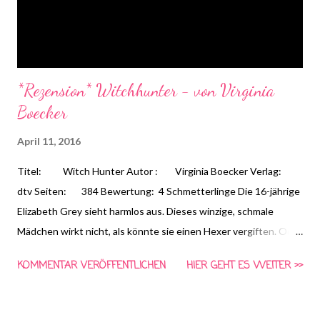
*Rezension* Witchhunter - von Virginia
Boecker
April 11, 2016
Titel: Witch Hunter Autor : Virginia Boecker Verlag:
dtv Seiten: 384 Bewertung: 4 Schmetterlinge Die 16-jährige
Elizabeth Grey sieht harmlos aus. Dieses winzige, schmale
Mädchen wirkt nicht, als könnte sie einen Hexer vergiften. Oder
zehn Schwarzmagier nur mit einem Schwert und einem Beutel
KOMMENTAR VERÖFFENTLICHEN
HIER GEHT ES WEITER >>
Salz überwältigen. Doch die Dinge sind nicht immer, wie sie
scheinen. Elizabeth gehört zu den besten Hexenjägern in Anglia.
Nach der Ausbildung durch Blackwell, den Inquisitor des