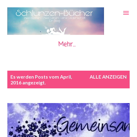
Direkt zum Hauptbereich
Mehr…
P
Es werden Posts vom April,
ALLE ANZEIGEN
o
2016 angezeigt.
s
t
s