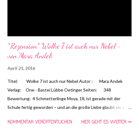
*Rezension* Wolke 7 ist auch nur Nebel -
von Mara Andek
April 21, 2016
Titel: Wolke 7 ist auch nur Nebel Autor : Mara Andek
Verlag: One - Bastei Lübbe Oetinger Seiten: 348
Bewertung: 4 Schmetterlinge Moya, 18, ist gerade mit der
Schule fertig geworden – und an die große Liebe glaubt sie ganz
bestimmt nicht. Als ihre beste Freundin Lena sie für ein
KOMMENTAR VERÖFFENTLICHEN
HIER GEHT ES WEITER >>
wissenschaftliches Liebesexperiment anmeldet, macht sie
trotzdem mit. Als Versuchskaninchen kann ihr bei diesem