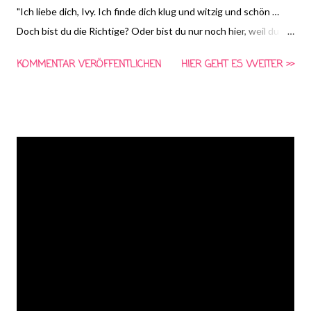
"Ich liebe dich, Ivy. Ich finde dich klug und witzig und schön …
Doch bist du die Richtige? Oder bist du nur noch hier, weil du
schwanger bist? Ich hoffe, dass alles gut ausgeht, aber die
KOMMENTAR VERÖFFENTLICHEN
HIER GEHT ES WEITER >>
Wahrheit ist: Ich weiß es nicht." Als er Ivy begegnet, ist Fisher
wie vom Blitz getroffen, und bald ist er sich sicher, dass aus der
Sache etwas werden könnte. Noch weiß keiner der beiden, dass
die Entscheidung über ihre Zukunft längst gefallen ist: Ivy ist
schwanger. Doch während das neue Leben in Ivy heranwächst,
muss sich Fisher um seinen schwer erkrankten Freund El
kümmern. Und Ivy und Fisher sind immer noch damit
beschäftigt, sich kennenzulernen. Denn es ist eine Sache, sich
zu verlieben – miteinander zu leben ist eine ganz andere
Geschichte …