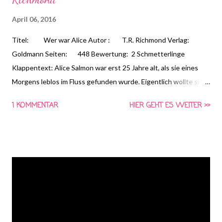
April 06, 2016
Titel: Wer war Alice Autor : T.R. Richmond Verlag:
Goldmann Seiten: 448 Bewertung: 2 Schmetterlinge
Klappentext: Alice Salmon war erst 25 Jahre alt, als sie eines
Morgens leblos im Fluss gefunden wurde. Eigentlich wollte sie
am Abend zuvor nur Freunde treffen, stattdessen durchlebte
1 KOMMENTAR
HIER GEHT ES WEITER >>
sie die letzten Stunden ihres Lebens. Aber was ist passiert? Ist
sie wirklich gestürzt, weil sie zu viel getrunken hat, wie die
Polizei vermutet? War es ein tragischer Unfall? Die Nachricht
ihres Todes verbreitet sich wie ein Lauffeuer, auch über
Facebook und Twitter. Gleich werden Vermutungen angestellt,
über sie, ihr Leben und ihren Tod. Auch ihr ehemaliger Professor
Jeremy Cooke ist erschüttert. Er macht sich daran,
herauszufinden, was in der Nacht tatsächlich geschah, und
sammelt alles über Alice. Er schreibt sogar ein Buch über den