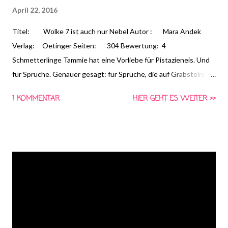
April 22, 2016
Titel: Wolke 7 ist auch nur Nebel Autor : Mara Andek
Verlag: Oetinger Seiten: 304 Bewertung: 4
Schmetterlinge Tammie hat eine Vorliebe für Pistazieneis. Und
für Sprüche. Genauer gesagt: für Sprüche, die auf Grabsteinen
stehen. Ein etwas ungewöhnliches Hobby für eine 16-Jährige.
1 KOMMENTAR
HIER GEHT ES WEITER >>
Weniger ungewöhnlich wird es, wenn man weiß, dass Tammie
ein Aneurysma im Kopf hat. Es hat sich dort inmitten ihrer
Synapsen bequem gemacht und kann jeden Moment
explodieren. Oder eben nicht. Das ist die entscheidende Frage
und um die kreist ziemlich viel in Tammies Leben. Erst als Tammie
eines Tages auf dem Friedhof einen Jungen kennenlernt, der an
Grabsteinen rüttelt, ändert sich von Grund auf alles für sie. "All
die schönen Dinge" von Ruth Olshan ist die ideale Lektüre für
alle, die John Green & Co lieben.