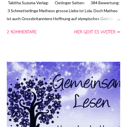
Tabitha Suzuma Verlag: Oetinger Seiten: 384 Bewertung:
3 Schmetterlinge Matheos grosse Liebe ist Lola. Doch Matheo
ist auch Grossbritanniens Hoffnung auf olympisches Gold im
Turmspringen. Und seine ehrgeizigen Eltern zeigen sich wenig
2 KOMMENTARE
HIER GEHT ES WEITER >>
begeistert über die Beziehung. Zum Glück ist Lolas Vater
anders. Mit ihm versteht sich Matheo blind. Doch dann gerät
Matheos Leben komplett aus den Fugen. Nach einer Siegesfeier
wacht er mit Verletzungen am ganzen Körper auf, ohne
Erinnerung an die Nacht zuvor. Erst als er sich beim
Turmspringen am Kopf verletzt, kommt die Erinnerung zurück.
****BITTE NICHT WEITERLESEN WENN IHR NICHT SO
GESPOILERT WERDEN WOLLT WIE ICH**** (alle die, die den
vollständigen Werbungstext von Lovelybooks, Amazon,
Verlagshomepage, etc. kennen, können weiterlesen)