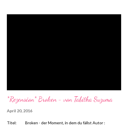
Thema schließlich nichts passieren. Oder etwa doch? Plötzlich
soll sie sich für einen von drei Jungs entscheiden. Und das auch
noch vor laufender Kamera ...
*Rezension* Broken - von Tabitha Suzuma
April 20, 2016
Titel: Broken - der Moment, in dem du fällst Autor :