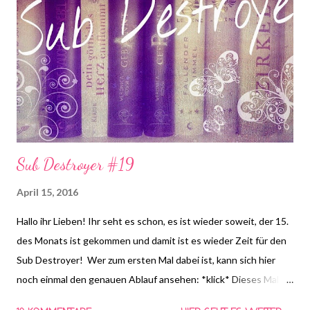
auch nach Dienstag noch beantwortet werden. Bitte benutzt
bei einer Teilnahme das Gemeinsam-Lesen Logo!
Sub Destroyer #19
April 15, 2016
Hallo ihr Lieben! Ihr seht es schon, es ist wieder soweit, der 15.
des Monats ist gekommen und damit ist es wieder Zeit für den
Sub Destroyer! Wer zum ersten Mal dabei ist, kann sich hier
noch einmal den genauen Ablauf ansehen: *klick* Dieses Mal
musste ich "Ice-Hüter des Nordens" von Sarah Beth Durst