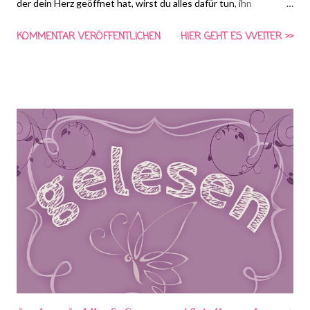
der dein Herz geöffnet hat, wirst du alles dafür tun, ihn
wiederzufinden. Aber was, wenn du dann tatsächlich vor ihm
KOMMENTAR VERÖFFENTLICHEN
HIER GEHT ES WEITER >>
stehst? Eine große, überwältigende Geschichte von
Entscheidungen und Zufällen – und vom Glück, wenn beides
zusammenkommt. Wer ist Willem wirklich? Was ist in diesem
Jahr passiert? Und – was ist noch zwischen ihnen? Jetzt erzählt
er seine Geschichte! (Quelle:amazon.de)