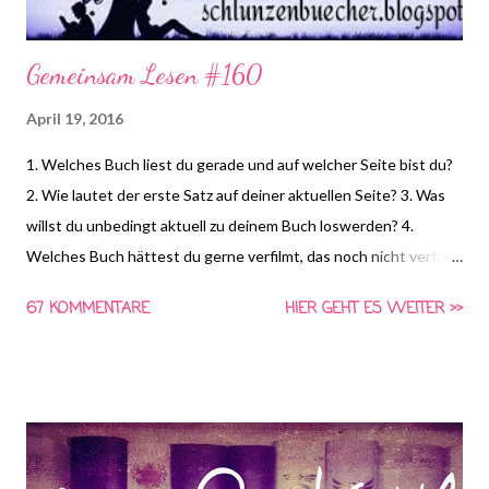
Gemeinsam Lesen #160
April 19, 2016
1. Welches Buch liest du gerade und auf welcher Seite bist du?
2. Wie lautet der erste Satz auf deiner aktuellen Seite? 3. Was
willst du unbedingt aktuell zu deinem Buch loswerden? 4.
Welches Buch hättest du gerne verfilmt, das noch nicht verfilmt
wurde? (von Mausis Leselust ) *HIER* könnt ihr euch schon die
67 KOMMENTARE
HIER GEHT ES WEITER >>
Frage für nächste Woche anschauen und Vorschläge für die
vierte Frage machen! Gemeinsam Lesen ist eine Aktion von
Schlunzen-Bücher, die von Asaviel's Bücher-Allerlei ins Leben
gerufen wurde. Die Aktion findet wöchentlich immer Dienstags
bei Steffi & Nadja von Schlunzen-Bücher statt. Teilnehmen darf
jeder wann immer er Lust und Zeit dazu hat. Die Fragen dürfen