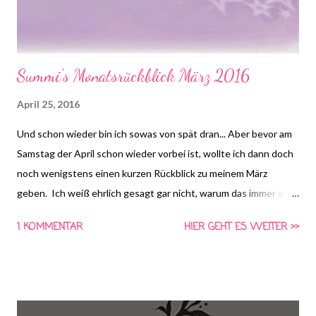
Summi's Monatsrückblick März 2016
April 25, 2016
Und schon wieder bin ich sowas von spät dran... Aber bevor am
Samstag der April schon wieder vorbei ist, wollte ich dann doch
noch wenigstens einen kurzen Rückblick zu meinem März
geben. Ich weiß ehrlich gesagt gar nicht, warum das immer so
lange dauert bei mir momentan, aber die Zeit verfliegt einfach
1 KOMMENTAR
HIER GEHT ES WEITER >>
schneller als ich schreiben kann :) Und sonderlich spannend sind
meine Lesemonate ja auch nicht, ich komme ja kaum zum Lesen.