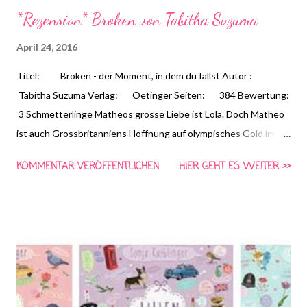
*Rezension* Broken von Tabitha Suzuma
April 24, 2016
Titel: Broken - der Moment, in dem du fällst Autor :
Tabitha Suzuma Verlag: Oetinger Seiten: 384 Bewertung:
3 Schmetterlinge Matheos grosse Liebe ist Lola. Doch Matheo
ist auch Grossbritanniens Hoffnung auf olympisches Gold im
Turmspringen. Und seine ehrgeizigen Eltern zeigen sich wenig
KOMMENTAR VERÖFFENTLICHEN
HIER GEHT ES WEITER >>
begeistert über die Beziehung. Zum Glück ist Lolas Vater
anders. Mit ihm versteht sich Matheo blind. Doch dann gerät
Matheos Leben komplett aus den Fugen. Nach einer Siegesfeier
wacht er mit Verletzungen am ganzen Körper auf, ohne
Erinnerung an die Nacht zuvor. Erst als er sich beim
Turmspringen am Kopf verletzt, kommt die Erinnerung zurück.