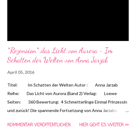
Fall. Nur warum ist er so engagiert? Was hat ...
*Rezension* das Licht von Aurora - Im
Schatten der Welten von Anna Jarzab
April 05, 2016
Titel: Im Schatten der Welten Autor : Anna Jarzab
Reihe: Das Licht von Aurora (Band 2) Verlag: Loewe
Seiten: 360 Bewertung: 4 Schmetterlinge Einmal Prinzessin
und zurück! Die spannende Fortsetzung von Anna Jarzabs
Jugendbuch-Reihe Das Licht von Aurora überzeugt durch
KOMMENTAR VERÖFFENTLICHEN
HIER GEHT ES WEITER >>
märchenhafte Parallelwelten, politische Machtkämpfe und eine
weltenübergreifende Liebesgeschichte. Romantische