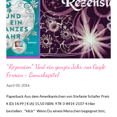
das, ich habe es tatsächlich geschafft für mich selbst mal eine
Liste meiner Reihen anzufertigen. Für diejenigen unter euch, die
sich dafür interessieren gelangt ihr hier zu meinem Beitrag:
*klick* Aber auch mein Regal zu Hause habe ich wieder auf
Vordermann gebracht und einiges aussortiert, unter anderem
so richtige Sub Leichen, die ich nie n...
*Rezension* Und ein ganzes Jahr von Gayle
Forman + Bonuskapitel
April 03, 2016
Paperback Aus dem Amerikanischen von Stefanie Schäfer Preis
€ (D) 14,99 | € (A) 15,50 ISBN: 978-3-8414-2107-4 Hier
bestellen: *klick* Wenn Du einem Menschen begegnet bist,