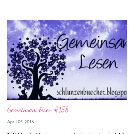
Mädchenfantasy, die nicht nur Fans von Selection und Die rote
Königin lieben werden! Verzweifelt versucht Sasha zurück nach
Aurora und zu ihrer großen Liebe zu gelangen. Aber in der
Parallelwelt wartet nicht nur Thomas sehnsüchtig auf sie,
sondern auch Selene, die dringend Sashas Unterstützung
benötigt. Doch um Selene zu helfen, müsste Sasha das
Königreich erneut verlassen. Soll sie ihrem Schicksal folgen,
auch wenn sie das ihre große Liebe kosten k...
Gemeinsam lesen #158
April 05, 2016