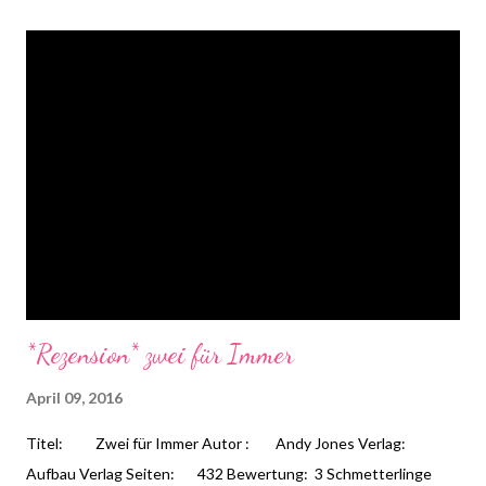
Reiches, ist sie nun ständig unterwegs, Hexen, Zauberer und
Wiedergänger zur Strecke zu bringen und ihrer gerechten
Strafe auf dem Scheiterhaufen zu überstellen. Aber dann wird
sie selbst der Hexerei angeklagt ….
*Rezension* zwei für Immer
April 09, 2016
Titel: Zwei für Immer Autor : Andy Jones Verlag:
Aufbau Verlag Seiten: 432 Bewertung: 3 Schmetterlinge