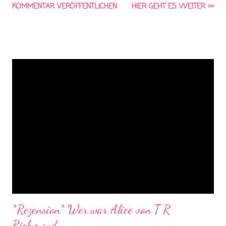
KOMMENTAR VERÖFFENTLICHEN
HIER GEHT ES WEITER >>
Schicksal bestimmt. Der Auftakt zu einer spannenden Reihe
überzeugt mit packender Action, gefühlvoller Romantik und der
schwierigen Suche nach der eigenen Identität. Von klein auf
hörte ich Wörter wie begabt. Überdurchschnittlich. Begnadet.
Ich hatte all diese Wünsche, wollte etwas werden. Jemand.
Niemand sagte: Das geht nicht. Niemand sagte: Mörderin. Als
Davy in einem DNA-Test positiv auf das Mördergen Homicidal
Tendency Syndrome (HTS) getestet wird, bricht ihre heile Welt
zusammen. Sie muss die Schule wechseln, ihre Beziehung
scheitert, ihre Freunde fürchten sich ...
*Rezension* Wer war Alice von T R
Richmond