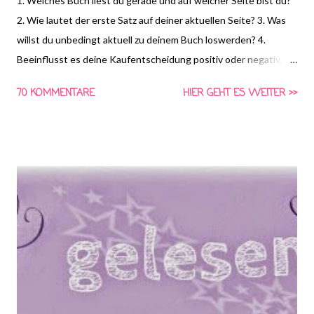
1. Welches Buch liest du gerade und auf welcher Seite bist du?
2. Wie lautet der erste Satz auf deiner aktuellen Seite? 3. Was
willst du unbedingt aktuell zu deinem Buch loswerden? 4.
Beeinflusst es deine Kaufentscheidung positiv oder negativ,
wenn ein Buch als Einzelband, Trilogie, Tetralogie oder als Reihe
70 KOMMENTARE
HIER GEHT ES WEITER >>
angelegt ist? Wenn ja, warum? (von Jana ) *HIER* könnt ihr
euch schon die Frage für nächste Woche anschauen und
Vorschläge für die vierte Frage machen! Gemeinsam Lesen ist
eine Aktion von Schlunzen-Bücher, die von Asaviel's Bücher-
Allerlei ins Leben gerufen wurde. Die Aktion findet wöchentlich
immer Dienstags bei Steffi & Nadja von Schlunzen-Bücher statt.
Teilnehmen darf jeder wann immer er Lust und Zeit dazu hat.
Die Fragen dürfen auch nach Dienstag noch beantwortet
werden. Bitte benutzt bei einer Teilnahme das Gemeinsam-
Lesen Logo!