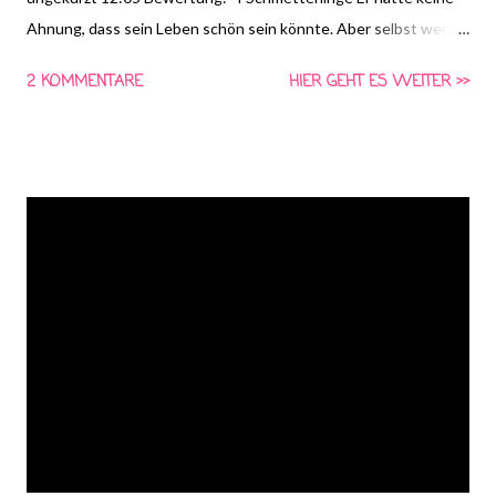
Ahnung, dass sein Leben schön sein könnte. Aber selbst wenn
er es gewusst hätte, es wäre ihm egal gewesen. Ihm war damals
2 KOMMENTARE
HIER GEHT ES WEITER >>
alles egal, auch sein eigenes Leben. Vor ihr. Vor ihr war er leer.
Vor ihr hatte er keine Ahnung von Glück oder Verständnis. Hier
beginnt seine Reise zu ihr.