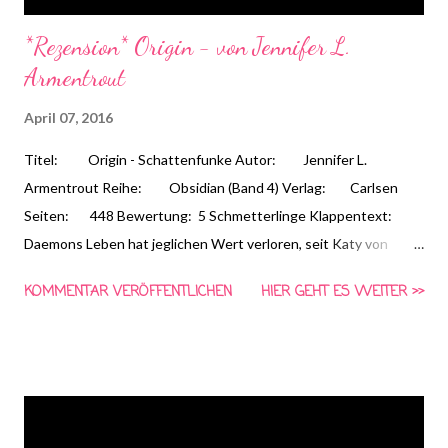
*Rezension* Origin - von Jennifer L.
Armentrout
April 07, 2016
Titel: Origin - Schattenfunke Autor: Jennifer L.
Armentrout Reihe: Obsidian (Band 4) Verlag: Carlsen
Seiten: 448 Bewertung: 5 Schmetterlinge Klappentext:
Daemons Leben hat jeglichen Wert verloren, seit Katy von
Daedalus festgehalten wird. Auch Katy ist verzweifelt. Täglich
KOMMENTAR VERÖFFENTLICHEN
HIER GEHT ES WEITER >>
muss sie neue Experimente über sich ergehen lassen. Trotzdem
beginnt sie zu ahnen, dass Daedalus nicht nur schlechte Seiten
hat. Und sind die Lux wirklich so friedlich, wie sie es bisher immer
annahm? Wer sind heir die Guten und wer die Bösen? Katy ist
fest entschlossen, eine Antwort auf diese Fragen zu finden -
doch dann könnte es bereits zu spät sein. Vor allem, wenn