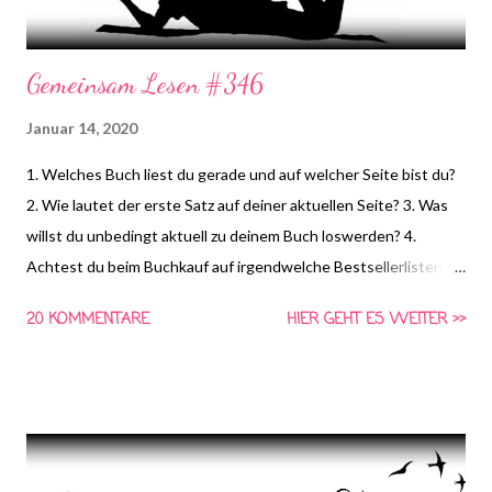
Gemeinsam Lesen #346
Januar 14, 2020
1. Welches Buch liest du gerade und auf welcher Seite bist du?
2. Wie lautet der erste Satz auf deiner aktuellen Seite? 3. Was
willst du unbedingt aktuell zu deinem Buch loswerden? 4.
Achtest du beim Buchkauf auf irgendwelche Bestsellerlisten
oder Auszeichnungen? ( KiraNear ) *HIER* könnt ihr euch
20 KOMMENTARE
HIER GEHT ES WEITER >>
schon die Frage für nächste Woche anschauen und Vorschläge
für die vierte Frage machen! Gemeinsam Lesen ist eine Aktion
von Schlunzen-Bücher, die wöchentlich immer Dienstags bei
Steffi & Nadja von Schlunzen-Bücher stattfindet. Teilnehmen
darf jeder wann immer er Lust und Zeit dazu hat. Die Fragen
dürfen auch nach Dienstag noch beantwortet werden. Bitte