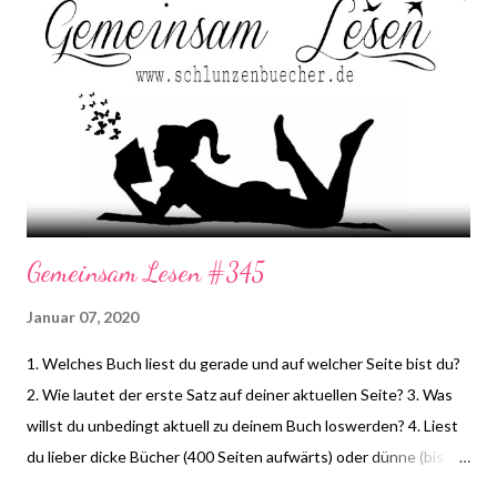
benutzt bei einer Teilnahme das Gemeinsam-Lesen Logo! die
farbliche Anpassung auf euren Blog ist erlaubt, das Logo darf
aber in seinen Bestandteilen nicht verändert werden.
Gemeinsam Lesen #345
Januar 07, 2020
1. Welches Buch liest du gerade und auf welcher Seite bist du?
2. Wie lautet der erste Satz auf deiner aktuellen Seite? 3. Was
willst du unbedingt aktuell zu deinem Buch loswerden? 4. Liest
du lieber dicke Bücher (400 Seiten aufwärts) oder dünne (bis
300 Seiten)? ( Hauntedcupcake ) *HIER* könnt ihr euch schon