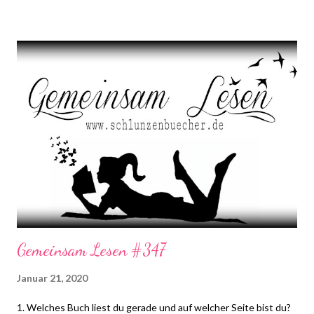
wöchentlich immer Dienstags bei Steffi & Nadja von Schlunzen-
Bücher stattfindet. Teilnehmen darf jeder wann immer er Lust
und Zeit dazu hat. Die Fragen dürfen auch nach Dienstag noch
beantwortet werden. Bitte benutzt bei einer Teilnahme das
Gemeinsam-Lesen Logo! die farbliche Anpassung auf euren
Blog ist erlaubt, das Logo darf aber in seinen Bestandteilen
nicht verändert werden.
Gemeinsam Lesen #347
Januar 21, 2020
1. Welches Buch liest du gerade und auf welcher Seite bist du?