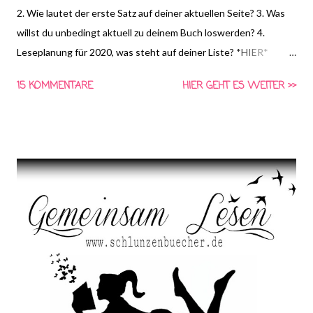
2. Wie lautet der erste Satz auf deiner aktuellen Seite? 3. Was
willst du unbedingt aktuell zu deinem Buch loswerden? 4.
Leseplanung für 2020, was steht auf deiner Liste? *HIER*
könnt ihr euch schon die Frage für nächste Woche anschauen
15 KOMMENTARE
HIER GEHT ES WEITER >>
und Vorschläge für die vierte Frage machen! Gemeinsam Lesen
ist eine Aktion von Schlunzen-Bücher, die wöchentlich immer
Dienstags bei Steffi & Nadja von Schlunzen-Bücher stattfindet.
Teilnehmen darf jeder wann immer er Lust und Zeit dazu hat.
Die Fragen dürfen auch nach Dienstag noch beantwortet
werden. Bitte benutzt bei einer Teilnahme das Gemeinsam-
Lesen Logo! die farbliche Anpassung auf euren Blog ist erlaubt,
das Logo darf aber in seinen Bestandteilen nicht verändert
werden.