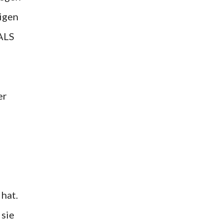
igen
MALS
er
hat.
 sie