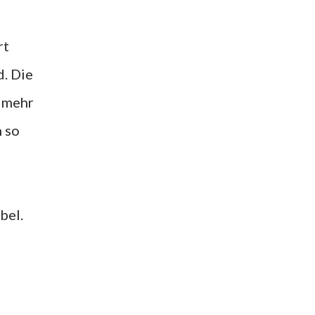
rt
d. Die
t mehr
n so
bel.