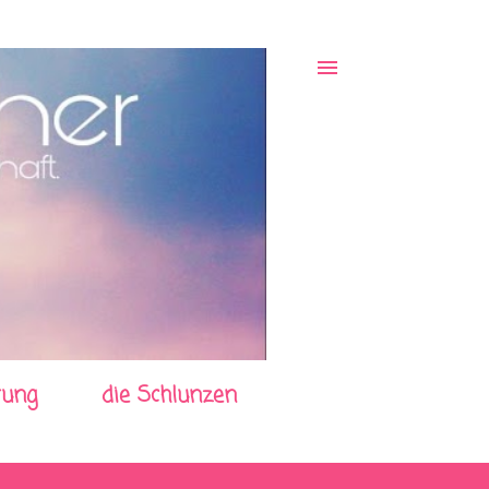
rung
die Schlunzen