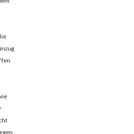
 dem
die
Einzug
ffen
wie
r
cht
gegen