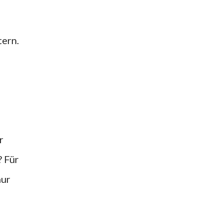
tern.
r
? Für
nur