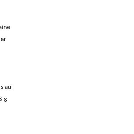
eine
ier
s auf
ßig