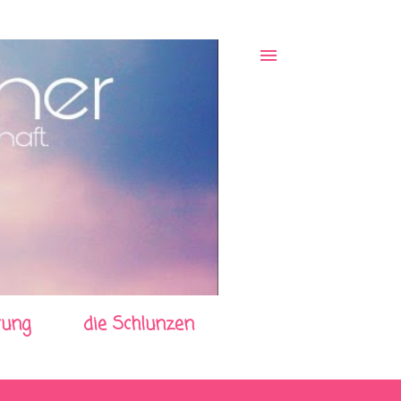
rung
die Schlunzen