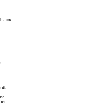
eilnahme
n
n die
der
lich