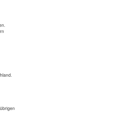
en.
rn
hland.
 übrigen