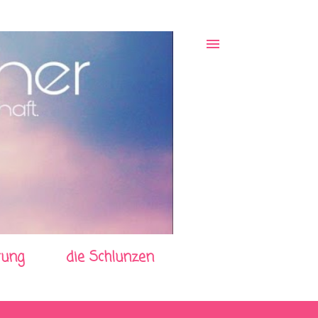
rung
die Schlunzen