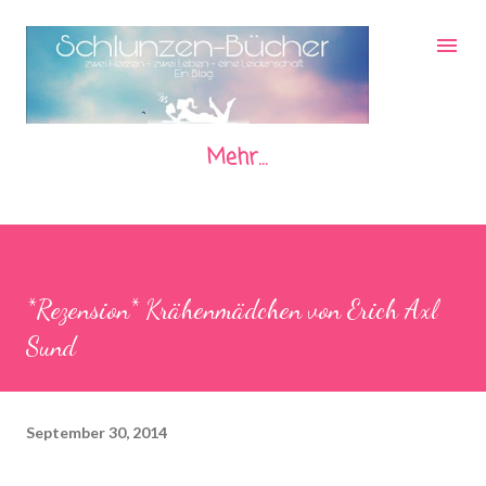
Direkt zum Hauptbereich
Mehr…
*Rezension* Krähenmädchen von Erich Axl
Sund
September 30, 2014