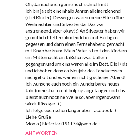
Oh, da mache ich gerne noch schnell mit!
Ich bin ja seit eineinhalb Jahren alleinerziehend
(drei Kinder). Deswegen waren meine Eltern über
Weihnachten und Silvester da. Das war
anstrengend, aber okay! :) An Silvester haben wir
gemütlich Pfefferrahmlendchen mit Beilagen
gegessen und dann einen Fernsehabend gemacht
mit Knabberkram. Mein Vater ist mit den Kindern
um Mitternacht ein bißchen was ballern
gegangen und um eins waren alle im Bett. Die Kids
und ichhaben dann an Neujahr das Fondueessen
nachgeholt und es war ein richtig schöner Abend!
Ich wünsche euch noch ein wunderbares neues
Jahr (meins hat recht holprig angefangen und das
bleibt auch noch ne Weile so, aber irgendwann
wirds flüssiger :) )
Ich folge euch schon länger über facebook :)
Liebe Grüße
Monja ( Nefertari191174@web.de )
ANTWORTEN