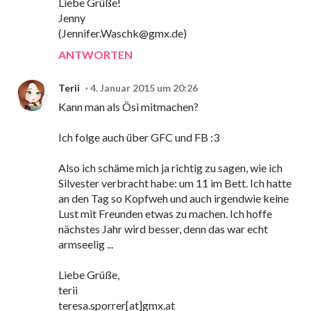
Liebe Grüße!
Jenny
(Jennifer.Waschk@gmx.de)
ANTWORTEN
Terii
4. Januar 2015 um 20:26
Kann man als Ösi mitmachen?
Ich folge auch über GFC und FB :3
Also ich schäme mich ja richtig zu sagen, wie ich
Silvester verbracht habe: um 11 im Bett. Ich hatte
an den Tag so Kopfweh und auch irgendwie keine
Lust mit Freunden etwas zu machen. Ich hoffe
nächstes Jahr wird besser, denn das war echt
armseelig ...
Liebe Grüße,
terii
teresa.sporrer[at]gmx.at