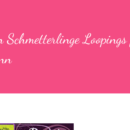
Schmetterlinge Loopings 
ann