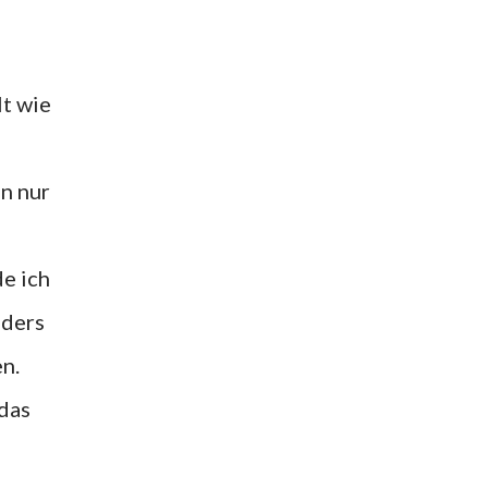
lt wie
n nur
e ich
nders
n.
das