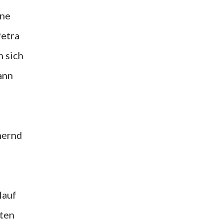
ine
Petra
n sich
ann
hernd
Hauf
iten