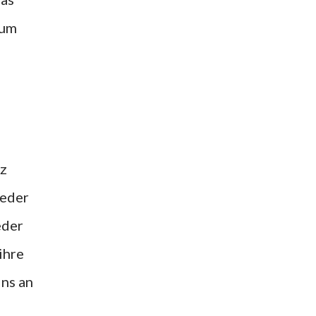
zum
rz
ieder
eder
ihre
ins an