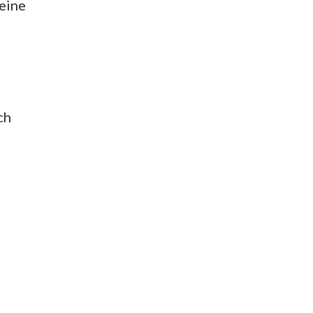
eine
d
ch