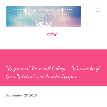
Direkt zum Hauptbereich
Mehr…
*Rezension* Cornwall College - Was verbirgt
Cara Winter? von Annika Harper
September 29, 2015