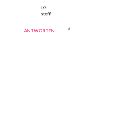
LG
steffi
ANTWORTEN
K
o