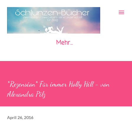
Direkt zum Hauptbereich
Mehr…
*Rezension* Für immer Holly Hill - von
Alexandra Pilz
April 26, 2016