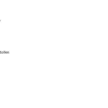
e
tollen