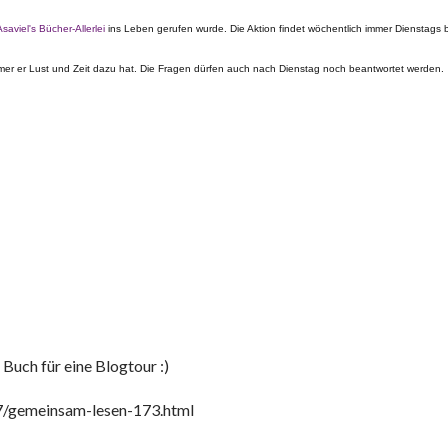
Asaviel's Bücher-Allerlei
ins Leben gerufen wurde. Die Aktion findet wöchentlich immer Dienstags b
mer er Lust und Zeit dazu hat. Die Fragen dürfen auch nach Dienstag noch beantwortet werden. 
 Buch für eine Blogtour :)
7/gemeinsam-lesen-173.html