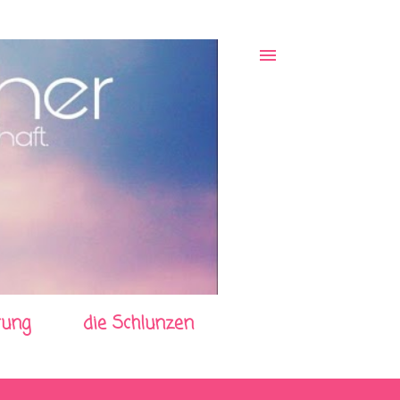
rung
die Schlunzen