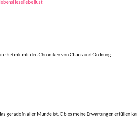
lebens[leseliebe]lust
eute bei mir mit den Chroniken von Chaos und Ordnung.
das gerade in aller Munde ist. Ob es meine Erwartungen erfüllen ka