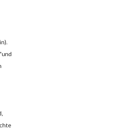
n).
 "und
n
d,
ichte