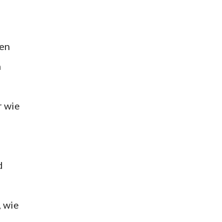
ten
h
r wie
s
d
, wie