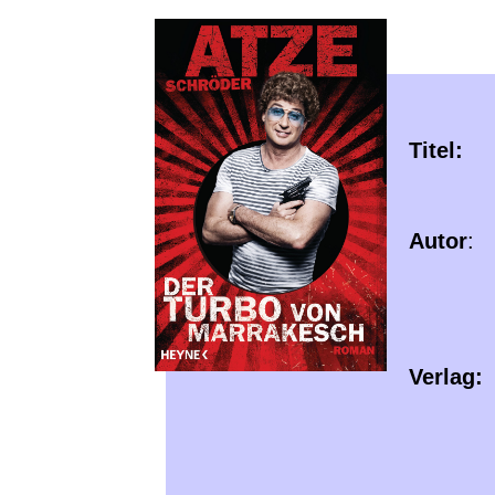
Titel:
De
Autor
: 
Verlag: