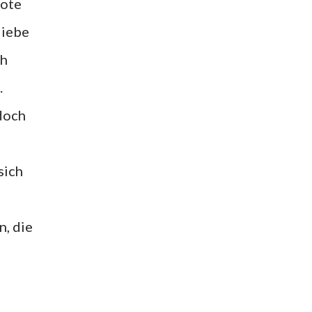
Note
liebe
ch
.
 doch
sich
, die