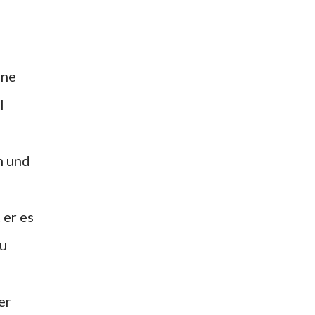
rne
l
h
n und
 er es
zu
er