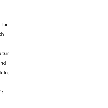
 für
ch
 tun.
und
deln,
ir