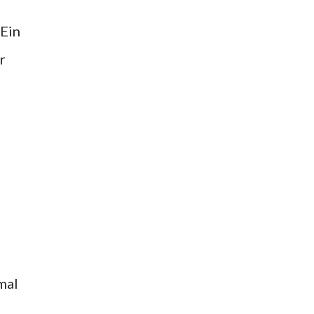
 Ein
r
mal