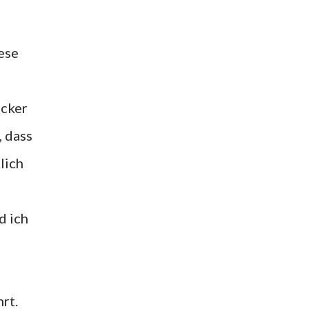
iese
ecker
, dass
lich
d ich
rt.