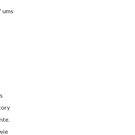
f ums
s
tory
nte.
wie