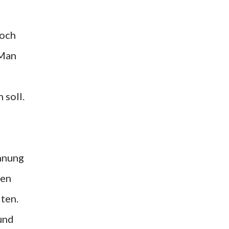
noch
 Man
 soll.
annung
hen
ten.
und