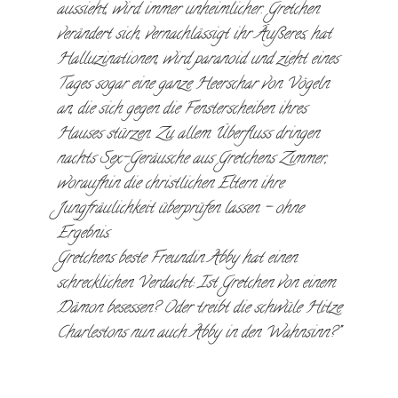
aussieht, wird immer unheimlicher. Gretchen
verändert sich, vernachlässigt ihr Äußeres, hat
Halluzinationen, wird paranoid und zieht eines
Tages sogar eine ganze Heerschar von Vögeln
an, die sich gegen die Fensterscheiben ihres
Hauses stürzen. Zu allem Überfluss dringen
nachts Sex-Geräusche aus Gretchens Zimmer,
woraufhin die christlichen Eltern ihre
Jungfräulichkeit überprüfen lassen – ohne
Ergebnis.
Gretchens beste Freundin Abby hat einen
schrecklichen Verdacht: Ist Gretchen von einem
Dämon besessen? Oder treibt die schwüle Hitze
Charlestons nun auch Abby in den Wahnsinn?