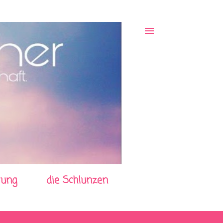
rung
die Schlunzen