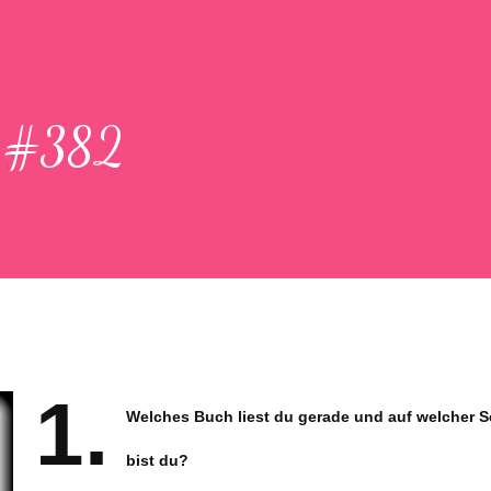
n #382
1.
Welches Buch liest du gerade und auf welcher S
bist du?