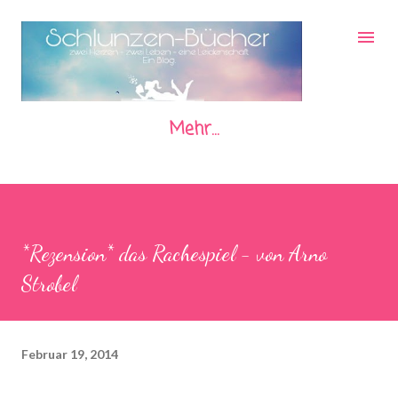
Direkt zum Hauptbereich
Mehr…
*Rezension* das Rachespiel - von Arno
Strobel
Februar 19, 2014