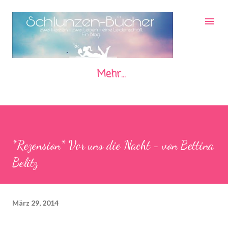
Direkt zum Hauptbereich
Mehr…
*Rezension* Vor uns die Nacht - von Bettina
Belitz
März 29, 2014