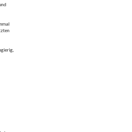
 und
inmal
tzten
gierig,