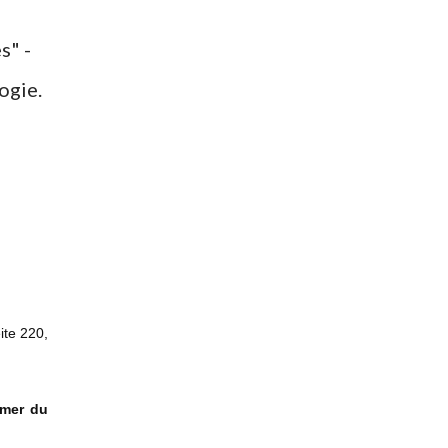
s" -
ogie.
ite 220,
mmer du