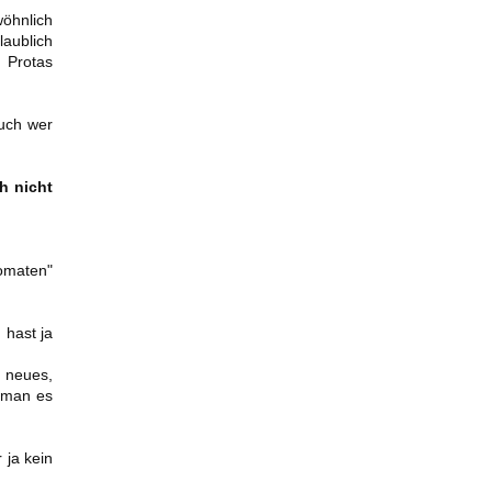
wöhnlich
laublich
 Protas
auch wer
h nicht
Tomaten"
 hast ja
g neues,
s man es
 ja kein