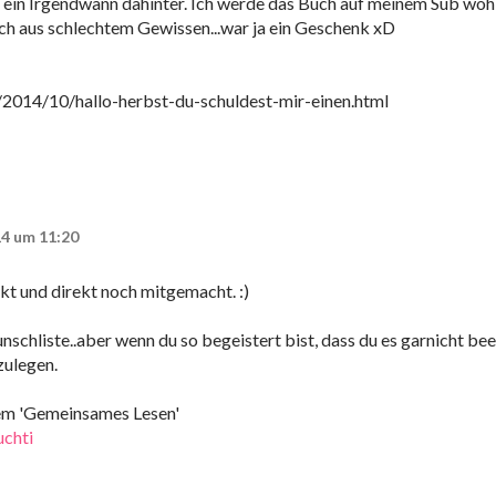
 ein Irgendwann dahinter. Ich werde das Buch auf meinem Sub wohl
och aus schlechtem Gewissen...war ja ein Geschenk xD
e/2014/10/hallo-herbst-du-schuldest-mir-einen.html
14 um 11:20
kt und direkt noch mitgemacht. :)
schliste..aber wenn du so begeistert bist, dass du es garnicht be
zulegen.
tem 'Gemeinsames Lesen'
uchti