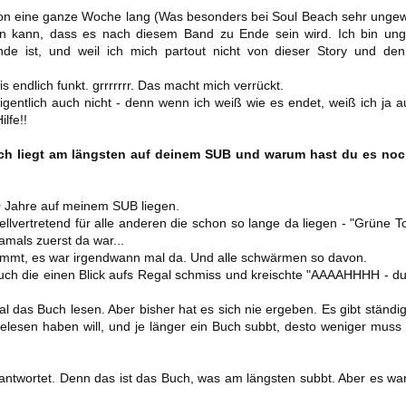
hon eine ganze Woche lang (Was besonders bei Soul Beach sehr unge
nden kann, dass es nach diesem Band zu Ende sein wird. Ich bin ung
Ende ist, und weil ich mich partout nicht von dieser Story und den
s endlich funkt. grrrrrrr. Das macht mich verrückt.
 eigentlich auch nicht - denn wenn ich weiß wie es endet, weiß ich ja 
lfe!!
ch liegt am längsten auf deinem SUB und warum hast du es noc
0 Jahre auf meinem SUB liegen.
llvertretend für alle anderen die schon so lange da liegen - "Grüne 
amals zuerst da war...
ommt, es war irgendwann mal da. Und alle schwärmen so davon.
uch die einen Blick aufs Regal schmiss und kreischte "AAAAHHHH - du
l das Buch lesen. Aber bisher hat es sich nie ergeben. Es gibt ständi
gelesen haben will, und je länger ein Buch subbt, desto weniger mus
antwortet. Denn das ist das Buch, was am längsten subbt. Aber es war