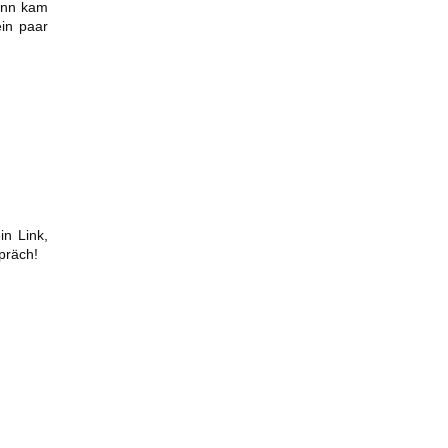
dann kam
ein paar
in Link,
präch!