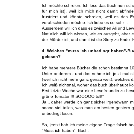
Ich möchte schreien. Ich lese das Buch nun sc
für mich ist), weil ich mich nicht damit abfi
frustriert und könnte schreien, weil es das 
verabschieden möchte. Ich liebe es so sehr -.-
Ausserdem will ich dass es zwischen Ali und Lewi
Natürlich will ich wissen, wie es ausgeht, aber
der Mörder ist, und damit ist die Story zu Ende. Hi
4. Welches "muss ich unbedingt haben"-Bu
gelesen?
Ich habe mehrere Bücher die schon bestimmt 1
Unter anderem - und das nehme ich jetzt mal ste
(weil ich nicht mehr ganz genau weiß, welches d
Ich weiß nichtmal, woher das buch überhaupt k
Erst letzte Woche war eine Lesefreundin zu bes
grüne Tomaten!!! SOOOOO toll!"
Ja... daher werde ich ganz sicher irgendwann ma
soooo viel tolles, was man am besten gestern 
unbedingt lesen.
So, jeetzt hab ich meine eigene Frage falsch be
"Muss-ich-haben"- Buch.