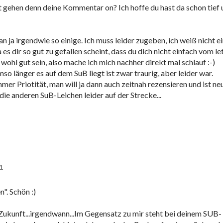
t gehen denn deine Kommentar on? Ich hoffe du hast da schon tief
a irgendwie so einige. Ich muss leider zugeben, ich weiß nicht e
s dir so gut zu gefallen scheint, dass du dich nicht einfach vom le
ohl gut sein, also mache ich mich nachher direkt mal schlauf :-)
o länger es auf dem SuB liegt ist zwar traurig, aber leider war.
er Priotität, man will ja dann auch zeitnah rezensieren und ist neu
die anderen SuB-Leichen leider auf der Strecke...
1
". Schön :)
e Zukunft...irgendwann...Im Gegensatz zu mir steht bei deinem SUB-