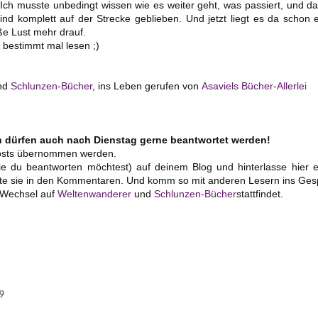
. Ich musste unbedingt wissen wie es weiter geht, was passiert, und 
d komplett auf der Strecke geblieben. Und jetzt liegt es da schon 
oße Lust mehr drauf.
 bestimmt mal lesen ;)
nd
Schlunzen-Bücher
, ins Leben gerufen von
Asaviels Bücher-Allerlei
en dürfen auch nach Dienstag gerne beantwortet werden!
gposts übernommen werden.
ie du beantworten möchtest) auf deinem Blog und hinterlasse hier e
rte sie in den Kommentaren. Und komm so mit anderen Lesern ins Ges
n Wechsel auf
Weltenwanderer
und
Schlunzen-Bücher
stattfindet.
9