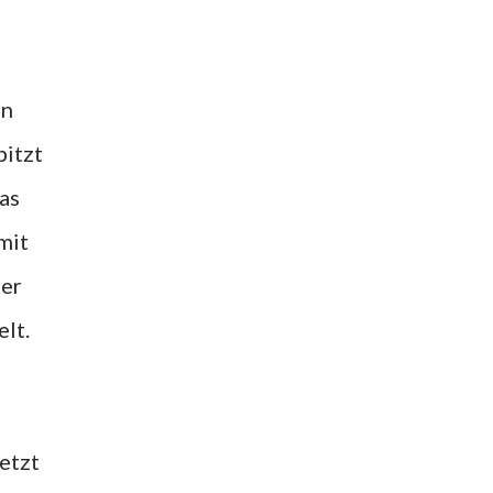
an
pitzt
as
mit
der
lt.
etzt