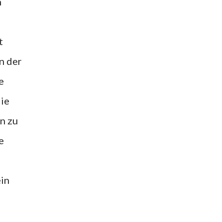
n
t
n der
e
die
n zu
e
ein