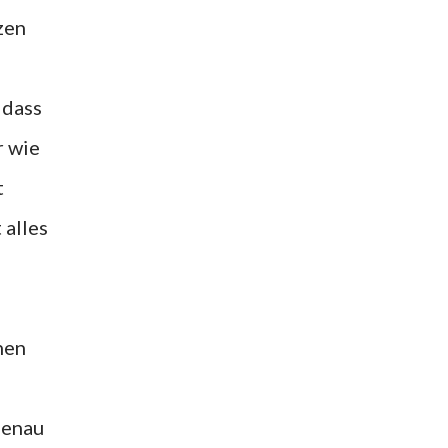
zen
 dass
r wie
t
 alles
nen
genau