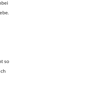
nbei
iebe.
ht so
ich