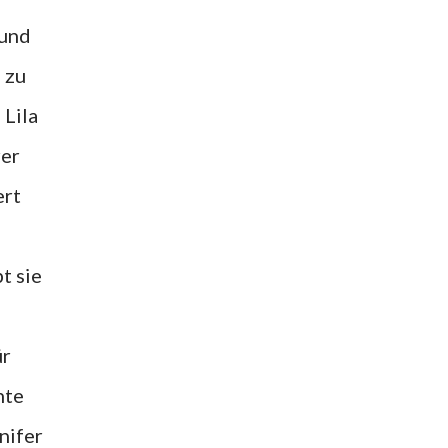
 und
 zu
 Lila
rer
ert
t sie
ür
nte
nifer