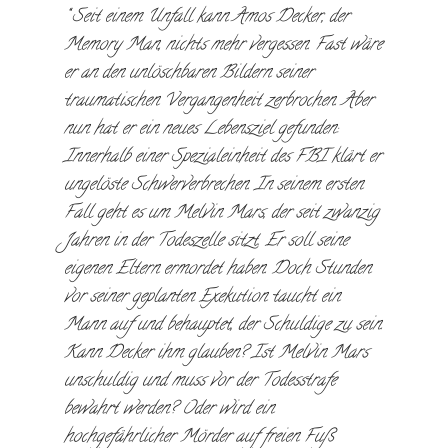
Seit einem Unfall kann Amos Decker, der
Memory Man, nichts mehr vergessen. Fast wäre
er an den unlöschbaren Bildern seiner
traumatischen Vergangenheit zerbrochen. Aber
nun hat er ein neues Lebensziel gefunden:
Innerhalb einer Spezialeinheit des FBI klärt er
ungelöste Schwerverbrechen. In seinem ersten
Fall geht es um Melvin Mars, der seit zwanzig
Jahren in der Todeszelle sitzt. Er soll seine
eigenen Eltern ermordet haben. Doch Stunden
vor seiner geplanten Exekution taucht ein
Mann auf und behauptet, der Schuldige zu sein.
Kann Decker ihm glauben? Ist Melvin Mars
unschuldig und muss vor der Todesstrafe
bewahrt werden? Oder wird ein
hochgefährlicher Mörder auf freien Fuß