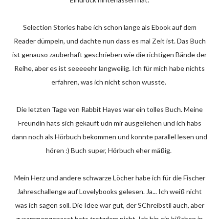
Selection Stories habe ich schon lange als Ebook auf dem
Reader dümpeln, und dachte nun dass es mal Zeit ist. Das Buch
ist genauso zauberhaft geschrieben wie die richtigen Bände der
Reihe, aber es ist seeeeehr langweilig. Ich für mich habe nichts
erfahren, was ich nicht schon wusste.
Die letzten Tage von Rabbit Hayes war ein tolles Buch. Meine
Freundin hats sich gekauft udn mir ausgeliehen und ich habs
dann noch als Hörbuch bekommen und konnte parallel lesen und
hören :) Buch super, Hörbuch eher mäßig.
Mein Herz und andere schwarze Löcher habe ich für die Fischer
Jahreschallenge auf Lovelybooks gelesen. Ja... Ich weiß nicht
was ich sagen soll. Die Idee war gut, der SChreibstil auch, aber
zusammengepasst hats trotzdem nicht. Ich bin ein bißchen in