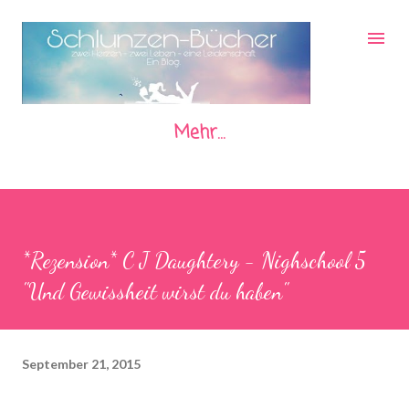
Direkt zum Hauptbereich
Mehr…
*Rezension* C J Daughtery - Nighschool 5
"Und Gewissheit wirst du haben"
September 21, 2015