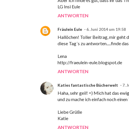
Aber ich finde es gut, dass ihr das T
LG Insi Eule
ANTWORTEN
Fräulein Eule
6. Juni 2014 um 19:58
Hallöchen! Toller Beitrag, mir geht d
diese Tag´s zu antworten.....finde da
Lena
http://fraeulein-eule.blogspot.de
ANTWORTEN
Katies fantastische Bücherwelt
7. 
Haha, sehr geil! =) Mich hat das ew
und zu mache ich einfach noch einen T
Liebe Grüße
Katie
ANTWORTEN