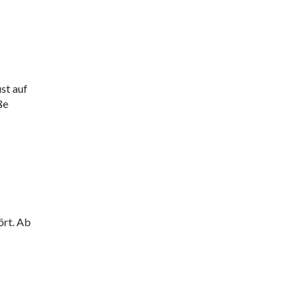
ust auf
ße
ört. Ab