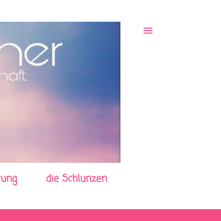
rung
die Schlunzen