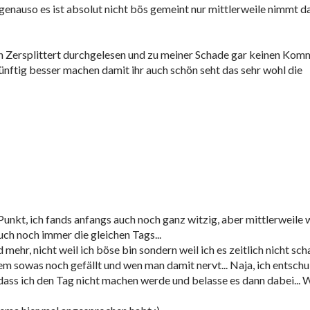
s genauso es ist absolut nicht bös gemeint nur mittlerweile nimmt d
von Zersplittert durchgelesen und zu meiner Schade gar keinen Kom
künftig besser machen damit ihr auch schön seht das sehr wohl die
 Punkt, ich fands anfangs auch noch ganz witzig, aber mittlerweile 
auch noch immer die gleichen Tags...
mehr, nicht weil ich böse bin sondern weil ich es zeitlich nicht sch
m sowas noch gefällt und wen man damit nervt... Naja, ich entschu
 dass ich den Tag nicht machen werde und belasse es dann dabei... W