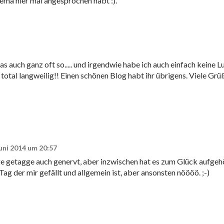
hema hier mal angesprochen habt :).
as auch ganz oft so..... und irgendwie habe ich auch einfach keine L
s total langweilig!! Einen schönen Blog habt ihr übrigens. Viele Grü
Juni 2014 um 20:57
ige getagge auch genervt, aber inzwischen hat es zum Glück aufgeh
ag der mir gefällt und allgemein ist, aber ansonsten nöööö. ;-)