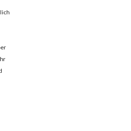
lich
ber
ehr
d