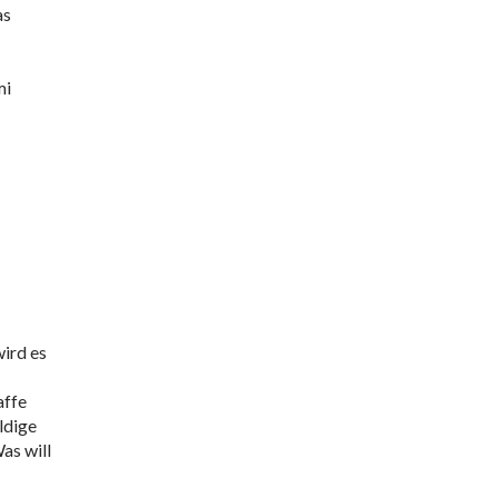
as
mi
wird es
affe
ldige
as will