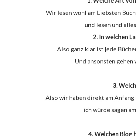
1. Welche Art vo
Wir lesen wohl am Liebsten Bücherblogs, einfach weil das unser eigenes Blog Thema ist
und lesen und alle
2. In welchen
Also ganz klar ist jede Büc
Und ansonsten gehen 
3. Wel
Also wir haben direkt am Anfang 
ich würde sagen am
4. Welchen Blog