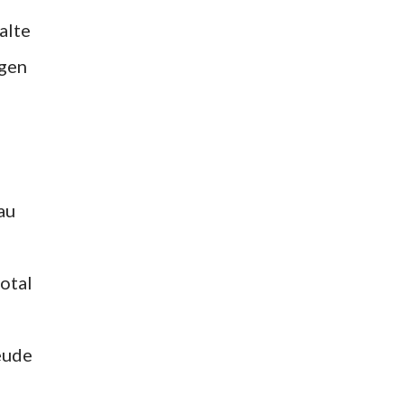
alte
lgen
au
total
reude