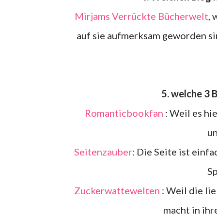
Mirjams Verrückte Bücherwelt
, 
auf sie aufmerksam geworden sin
5. welche 3
Romanticbookfan
: Weil es h
un
Seitenzauber
: Die Seite ist ein
Sp
Zuckerwattewelten
: Weil die li
macht in ihr