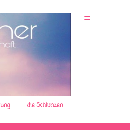
rung
die Schlunzen