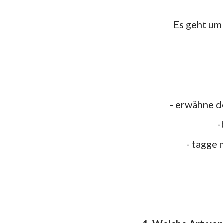
Es geht u
- erwähne 
- tagge