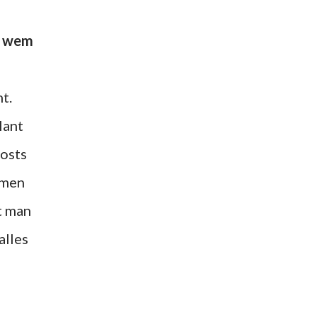
lant
osts
mmen
t man
alles