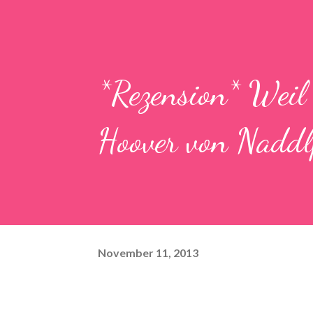
*Rezension* Weil 
Hoover von Naddl
November 11, 2013