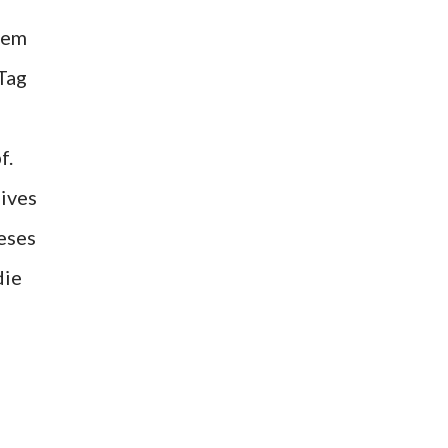
rem
Tag
f.
sives
eses
die