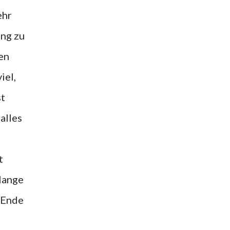
ehr
ung zu
en
iel,
st
alles
t
 lange
s Ende