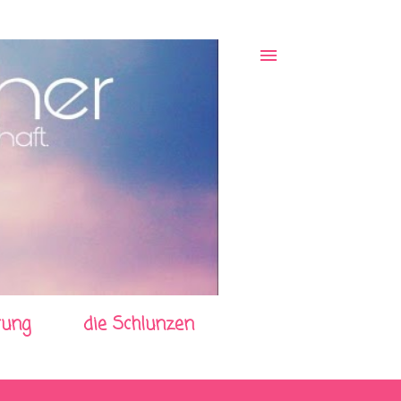
rung
die Schlunzen