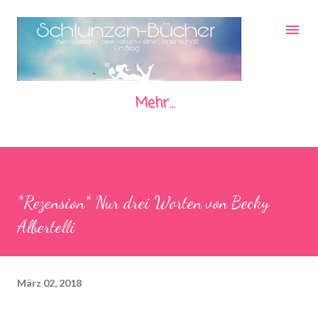
Direkt zum Hauptbereich
Mehr…
*Rezension* Nur drei Worten von Becky
Albertelli
März 02, 2018