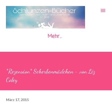
Direkt zum Hauptbereich
Mehr…
*Rezension* Scherbenmädchen - von Liz
Coley
März 17, 2015