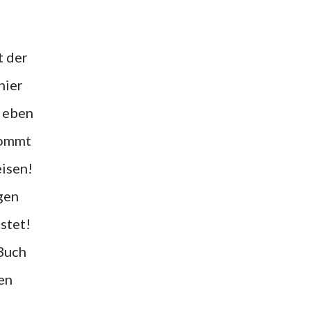
hier
r eben
kommt
eisen!
gen
stet!
 Buch
en