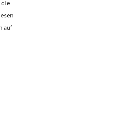
iesen
h auf