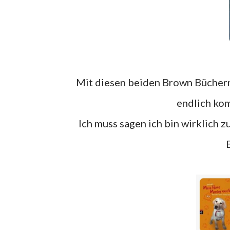
Mit diesen beiden Brown Büchern aus meiner Rebuy Bestellung ist auch diese Reihe nun
endlich kom
Ich muss sagen ich bin wirklich zufrieden mit Rebuy und habe bis jetzt wirklich nur gute