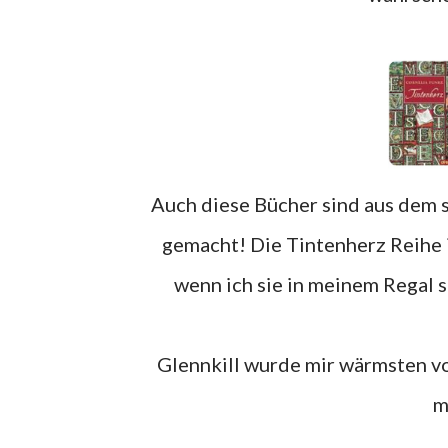
Auch diese Bücher sind aus dem selben Laden und da habe ich wirklich ein Schnäppchen
gemacht! Die Tintenherz Reihe i
wenn ich sie in meinem Regal s
Glennkill wurde mir wärmsten von einer Freundin empfohlen und ich bin gespannt was
m