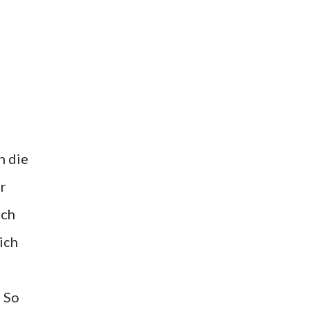
n die
er
ich
ich
 So