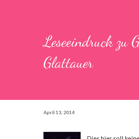
Leseeindruck zu 
Glattauer
April 13, 2014
Dies hier soll kei