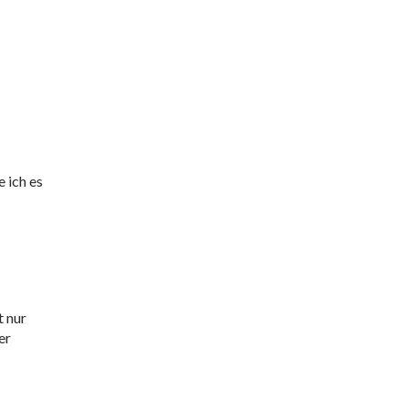
e ich es
t nur
er