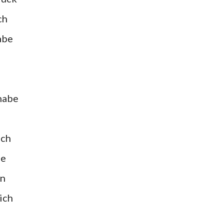
ch
abe
 habe
uch
de
on
ich