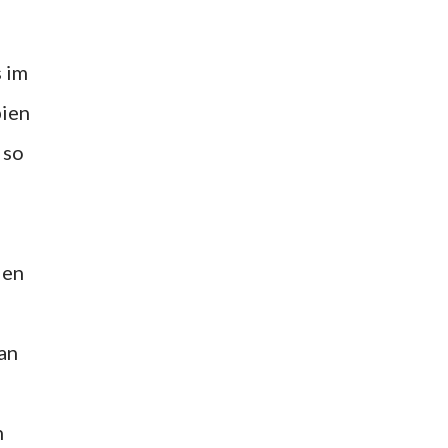
s im
pien
 so
den
an
n