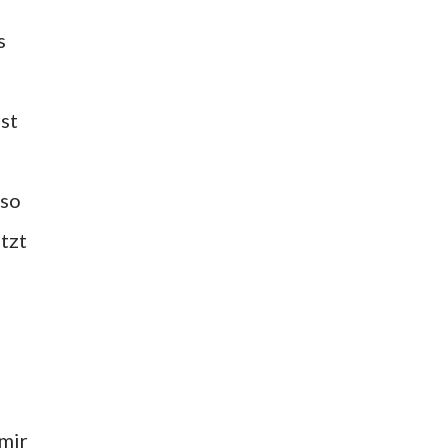
s
ist
 so
tzt
 mir