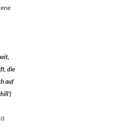
zene
eit,
t, die
ch auf
ill')
ll